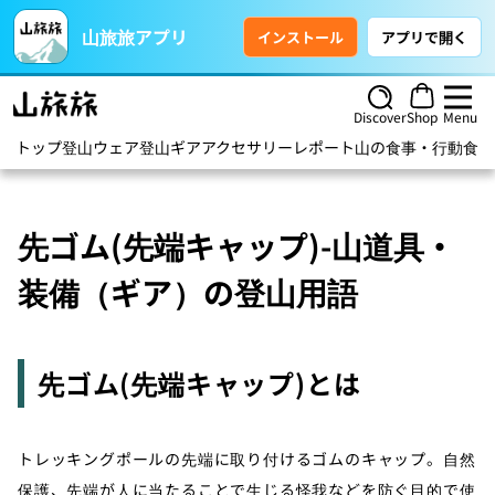
山旅旅アプリ
インストール
アプリで開く
Discover
Shop
Menu
トップ
登山ウェア
登山ギア
アクセサリー
レポート
山の食事・行動食
ハ
先ゴム(先端キャップ)-山道具・
装備（ギア）の登山用語
先ゴム(先端キャップ)とは
トレッキングポールの先端に取り付けるゴムのキャップ。自然
保護、先端が人に当たることで生じる怪我などを防ぐ目的で使