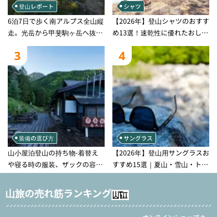
登山レポート
シャツ
6泊7日で歩く南アルプス全山縦
【2026年】登山シャツのおすす
走。光岳から甲斐駒ヶ岳へ抜け
め13選！速乾性に優れたおしゃ
る登山の記録
れなモデルを徹底紹介！
3
4
装備の選び方
サングラス
山小屋泊登山の持ち物‐着替え
【2026年】登山用サングラスお
や寝る時の服装、ザックの容量
すすめ15選｜夏山・雪山・トレ
などを徹底紹介！1泊2日、2泊3
ラン別、シーンで選ぶ失敗しな
日用のリスト付き
い一本
山旅の売れ筋ランキング