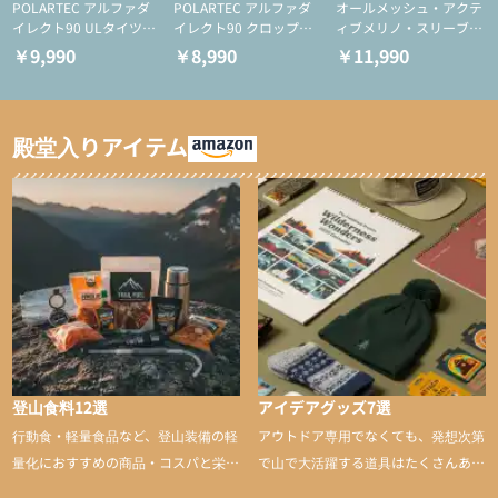
POLARTEC アルファダ
POLARTEC アルファダ
オールメッシュ・アクテ
イレクト90 ULタイツ
イレクト90 クロップド
ィブメリノ・スリーブレ
（アクティブインサレー
ULタイツ（アクティブ
ス
￥9,990
￥8,990
￥11,990
ション/テント泊用パジ
インサレーション/テン
ャマ/化繊パンツ/登山用
ト泊用パジャマ/化繊パ
タイツ）
ンツ/スキー用タイツ）
殿堂入りアイテム
登山食料12選
アイデアグッズ7選
行動食・軽量食品など、登山装備の軽
アウトドア専用でなくても、発想次第
量化におすすめの商品・コスパと栄養
で山で大活躍する道具はたくさんあり
バランスに優れた行動食も紹介
ます。普段は街や家で使うものが、登