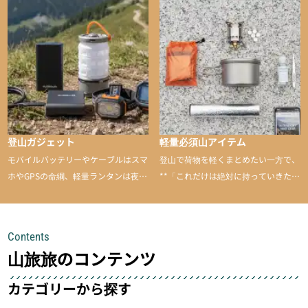
山に持ち込むと快適性や安心感をグッ
と引き上げてくれる――そんな意外性
のあるアイテムを紹介
登山ガジェット
軽量必須山アイテム
モバイルバッテリーやケーブルはスマ
登山で荷物を軽くまとめたい一方で、
ホやGPSの命綱、軽量ランタンは夜間
**「これだけは絶対に持っていきた
を快適に、登山用時計は標高や気圧を
い」**というアイテムがあります。軽
チェックできる頼れる存在。小さな道
量でありながら使い勝手に優れ、行動
具が、山での体験をぐっと快適に、そ
中も安心感を与えてくれる装備こそ、
Contents
して安全にしてくれます
登山を快適にしてくれる鍵
山旅旅のコンテンツ
カテゴリーから探す