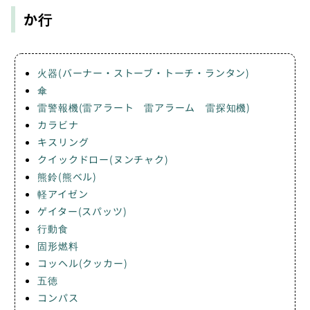
か行
火器(バーナー・ストーブ・トーチ・ランタン)
傘
雷警報機(雷アラート 雷アラーム 雷探知機)
カラビナ
キスリング
クイックドロー(ヌンチャク)
熊鈴(熊ベル)
軽アイゼン
ゲイター(スパッツ)
行動食
固形燃料
コッヘル(クッカー)
五徳
コンパス