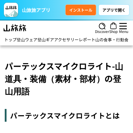
山旅旅アプリ
インストール
アプリで開く
Discover
Shop
Menu
トップ
登山ウェア
登山ギア
アクセサリー
レポート
山の食事・行動食
ハ
パーテックスマイクロライト-山
道具・装備（素材・部材）の登
山用語
パーテックスマイクロライトとは