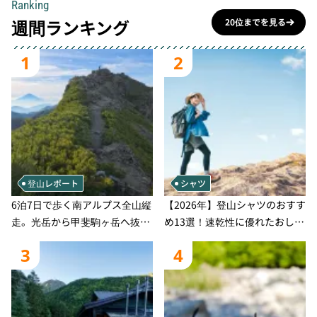
Ranking
週間ランキング
20位までを見る
1
2
登山レポート
シャツ
6泊7日で歩く南アルプス全山縦
【2026年】登山シャツのおすす
走。光岳から甲斐駒ヶ岳へ抜け
め13選！速乾性に優れたおしゃ
る登山の記録
れなモデルを徹底紹介！
3
4