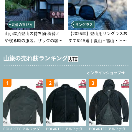
装備の選び方
サングラス
山小屋泊登山の持ち物‐着替え
【2026年】登山用サングラスお
や寝る時の服装、ザックの容量
すすめ15選｜夏山・雪山・トレ
などを徹底紹介！1泊2日、2泊3
ラン別、シーンで選ぶ失敗しな
日用のリスト付き
い一本
山旅の売れ筋ランキング
オンラインショップ
1
2
3
POLARTEC アルファダ
POLARTEC アルファダ
POLARTEC アルファダ