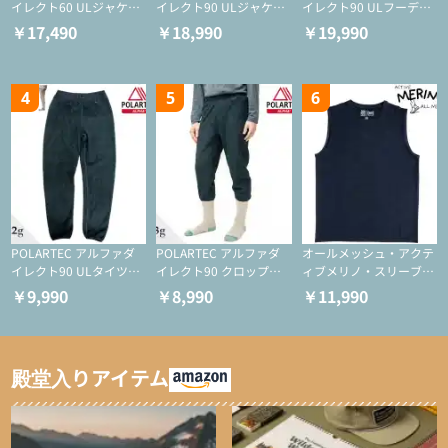
イレクト60 ULジャケッ
イレクト90 ULジャケッ
イレクト90 ULフーディ
ト（登山/ミドルレイヤ
ト（アクティブインサレ
（アクティブインサレー
￥17,490
￥18,990
￥19,990
ー/化繊ジャケット）
ーション/ミドルレイヤ
ション/ミドルレイヤー/
ー/化繊ジャケット）
化繊ジャケット）
4
5
6
POLARTEC アルファダ
POLARTEC アルファダ
オールメッシュ・アクテ
イレクト90 ULタイツ
イレクト90 クロップド
ィブメリノ・スリーブレ
（アクティブインサレー
ULタイツ（アクティブ
ス
￥9,990
￥8,990
￥11,990
ション/テント泊用パジ
インサレーション/テン
ャマ/化繊パンツ/登山用
ト泊用パジャマ/化繊パ
タイツ）
ンツ/スキー用タイツ）
殿堂入りアイテム