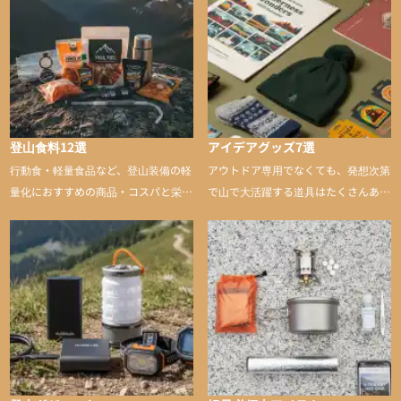
登山食料12選
アイデアグッズ7選
行動食・軽量食品など、登山装備の軽
アウトドア専用でなくても、発想次第
量化におすすめの商品・コスパと栄養
で山で大活躍する道具はたくさんあり
バランスに優れた行動食も紹介
ます。普段は街や家で使うものが、登
山に持ち込むと快適性や安心感をグッ
と引き上げてくれる――そんな意外性
のあるアイテムを紹介