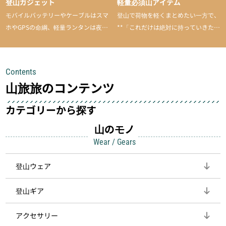
登山ガジェット
軽量必須山アイテム
モバイルバッテリーやケーブルはスマ
登山で荷物を軽くまとめたい一方で、
ホやGPSの命綱、軽量ランタンは夜間
**「これだけは絶対に持っていきた
を快適に、登山用時計は標高や気圧を
い」**というアイテムがあります。軽
チェックできる頼れる存在。小さな道
量でありながら使い勝手に優れ、行動
具が、山での体験をぐっと快適に、そ
中も安心感を与えてくれる装備こそ、
Contents
して安全にしてくれます
登山を快適にしてくれる鍵
山旅旅のコンテンツ
カテゴリーから探す
山のモノ
Wear / Gears
登山ウェア
登山ギア
アクセサリー