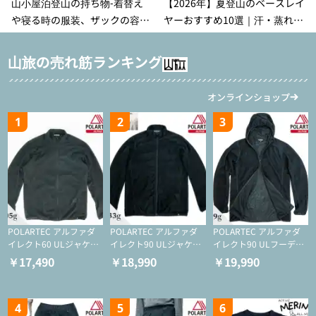
山小屋泊登山の持ち物‐着替え
【2026年】夏登山のベースレイ
や寝る時の服装、ザックの容量
ヤーおすすめ10選｜汗・蒸れ・
などを徹底紹介！1泊2日、2泊3
汗冷え対策に効く選び方
日用のリスト付き
山旅の売れ筋ランキング
オンラインショップ
1
2
3
POLARTEC アルファダ
POLARTEC アルファダ
POLARTEC アルファダ
イレクト60 ULジャケッ
イレクト90 ULジャケッ
イレクト90 ULフーディ
ト（登山/ミドルレイヤ
ト（アクティブインサレ
（アクティブインサレー
￥17,490
￥18,990
￥19,990
ー/化繊ジャケット）
ーション/ミドルレイヤ
ション/ミドルレイヤー/
ー/化繊ジャケット）
化繊ジャケット）
4
5
6