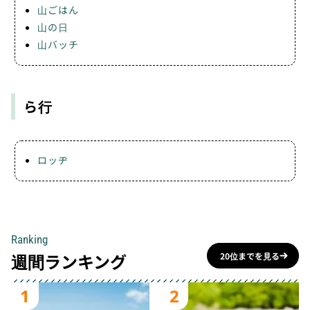
山ごはん
山の日
山バッチ
ら行
ロッヂ
Ranking
週間ランキング
20位までを見る
1
2