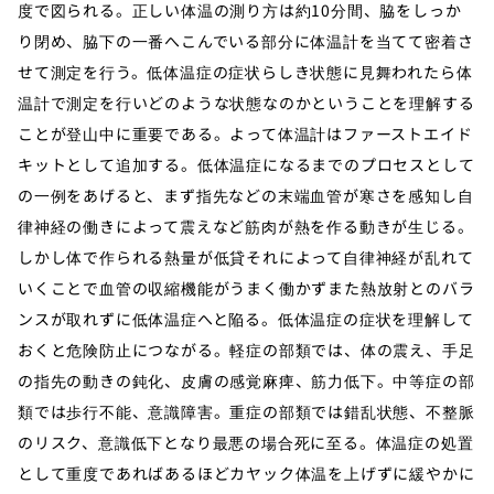
度で図られる。正しい体温の測り方は約10分間、脇をしっか
り閉め、脇下の一番へこんでいる部分に体温計を当てて密着さ
せて測定を行う。低体温症の症状らしき状態に見舞われたら体
温計で測定を行いどのような状態なのかということを理解する
ことが登山中に重要である。よって体温計はファーストエイド
キットとして追加する。低体温症になるまでのプロセスとして
の一例をあげると、まず指先などの末端血管が寒さを感知し自
律神経の働きによって震えなど筋肉が熱を作る動きが生じる。
しかし体で作られる熱量が低貸それによって自律神経が乱れて
いくことで血管の収縮機能がうまく働かずまた熱放射とのバラ
ンスが取れずに低体温症へと陥る。低体温症の症状を理解して
おくと危険防止につながる。軽症の部類では、体の震え、手足
の指先の動きの鈍化、皮膚の感覚麻痺、筋力低下。中等症の部
類では歩行不能、意識障害。重症の部類では錯乱状態、不整脈
のリスク、意識低下となり最悪の場合死に至る。体温症の処置
として重度であればあるほどカヤック体温を上げずに緩やかに