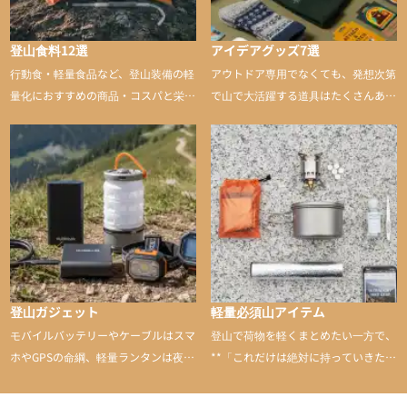
登山食料12選
アイデアグッズ7選
行動食・軽量食品など、登山装備の軽
アウトドア専用でなくても、発想次第
量化におすすめの商品・コスパと栄養
で山で大活躍する道具はたくさんあり
バランスに優れた行動食も紹介
ます。普段は街や家で使うものが、登
山に持ち込むと快適性や安心感をグッ
と引き上げてくれる――そんな意外性
のあるアイテムを紹介
登山ガジェット
軽量必須山アイテム
モバイルバッテリーやケーブルはスマ
登山で荷物を軽くまとめたい一方で、
ホやGPSの命綱、軽量ランタンは夜間
**「これだけは絶対に持っていきた
を快適に、登山用時計は標高や気圧を
い」**というアイテムがあります。軽
チェックできる頼れる存在。小さな道
量でありながら使い勝手に優れ、行動