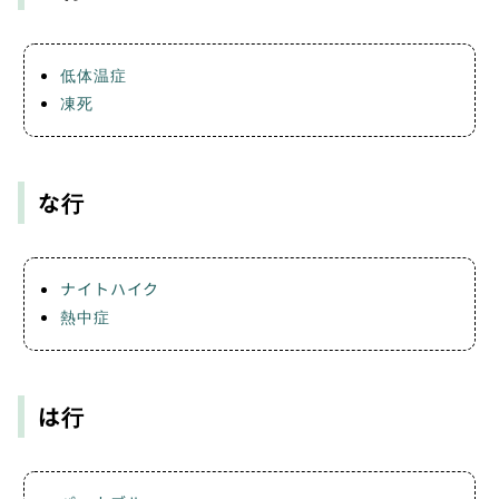
低体温症
凍死
な行
ナイトハイク
熱中症
は行