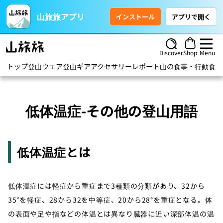
山旅旅アプリ
インストール
アプリで開く
Discover
Shop
Menu
トップ
登山ウェア
登山ギア
アクセサリー
レポート
山の食事・行動食
ハ
低体温症-その他の登山用語
低体温症とは
低体温症には軽症から重症まで3種類の分類があり、32から
35°を軽症、28から32を中等症、20から28°を重症となる。体
の表面や足や指などの体温とは異なり臓器に近い深部体温の温