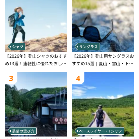
シャツ
サングラス
【2026年】登山シャツのおすす
【2026年】登山用サングラスお
め13選！速乾性に優れたおしゃ
すすめ15選｜夏山・雪山・トレ
れなモデルを徹底紹介！
ラン別、シーンで選ぶ失敗しな
3
4
い一本
装備の選び方
ベースレイヤー・Tシャツ