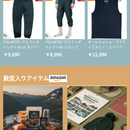
POLARTEC アルファダ
POLARTEC アルファダ
オールメッシュ・アクテ
イレクト90 ULタイツ
イレクト90 クロップド
ィブメリノ・スリーブレ
（アクティブインサレー
ULタイツ（アクティブ
ス
￥9,990
￥8,990
￥11,990
ション/テント泊用パジ
インサレーション/テン
ャマ/化繊パンツ/登山用
ト泊用パジャマ/化繊パ
タイツ）
ンツ/スキー用タイツ）
殿堂入りアイテム