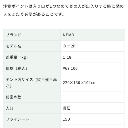
注意ポイントは入り口が1つなので奥の人が出入りする時に隣の
人をまたぐ必要があることです。
ブランド
NEMO
モデル名
タニ2P
総重量（kg）
1.18
価格（税込）
¥67,100
テント内サイズ（縦×横×高
220×130×104cm
さ）
前室の数
1
入口
長辺
フライシート
15D