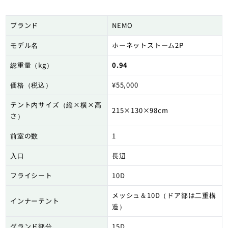
ブランド
NEMO
モデル名
ホーネットストーム2P
総重量（kg）
0.94
価格（税込）
¥55,000
テント内サイズ（縦×横×高
215×130×98cm
さ）
前室の数
1
入口
長辺
フライシート
10D
メッシュ＆10D（ドア部は二重構
インナーテント
造）
グランド部分
15D