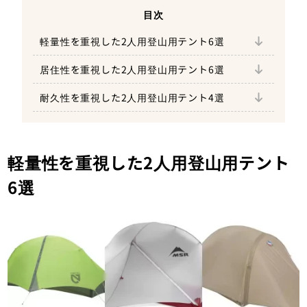
ビッグアグネス コッパースプール HV UL2EX
ビッグアグネス フライクリークHV UL2 ソリ
目次
ューションダイ
軽量性を重視した2人用登山用テント6選
シートゥサミット アルトTR2プラス
テラ・ノヴァ ソーラーフォトン2
居住性を重視した2人用登山用テント6選
アライテント トレックライズ 2
ヘリテイジ ハイレヴォ2
耐久性を重視した2人用登山用テント4選
BIG SKY エボリューション2P
アライテント エアライズ2
NEMO タニ2P
MSR ハバハバシールド 2
アライテント ドマドームライト2
ビッグアグネス タイガーウォールUL2 ソリュ
ーションダイ
ザ・ノース・フェイス マウンテンショット2
軽量性を重視した2人用登山用テント
6選