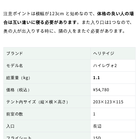
注意ポイントは横幅が123cm と短めなので、
体格の良い人の場
合は互い違いに寝る必要があります
。また入り口は1つなので、
奥の人が出入りする時に、隣の人をまたぐ必要があります。
ブランド
ヘリテイジ
モデル名
ハイレヴォ2
総重量（kg）
1.1
価格（税込）
¥54,780
テント内サイズ（縦×横×高さ）
203×123×115
前室の数
1
入口
長辺
フライシート
15D