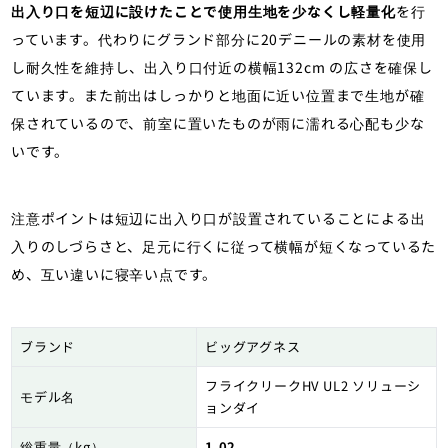
出入り口を短辺に設けたことで使用生地を少なくし軽量化
を行
っています。代わりにグランド部分に20デニールの素材を使用
し耐久性を維持し、出入り口付近の横幅132cm の広さを確保し
ています。また前出はしっかりと地面に近い位置まで生地が確
保されているので、前室に置いたものが雨に濡れる心配も少な
いです。
注意ポイントは短辺に出入り口が設置されていることによる出
入りのしづらさと、足元に行くに従って横幅が短くなっているた
め、互い違いに寝辛い点です。
ブランド
ビッグアグネス
フライクリークHV UL2 ソリューシ
モデル名
ョンダイ
総重量（kg）
1.02