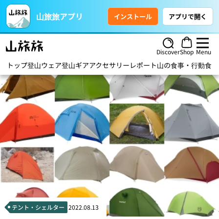
山旅旅アプリ
インストール
アプリで開く
Discover
Shop
Menu
トップ
登山ウェア
登山ギア
アクセサリー
レポート
山の食事・行動食
ハ
テント・シェルター
2022.08.13