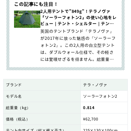
この記事にも注目！
2人用テントで”849g”！テラノヴァ
『ソーラーフォトン2』の使い心地をレ
ビュー｜テント・シェルター｜テント
泊装備｜登山ギア｜山のモノ｜登山・
英国のテントブランド『テラノヴァ』
トレラン・山スキーマガジン「山旅
が2017年に放った魅惑の『ソーラーフ
旅」
ォトン2』。この2人用の自立型テント
は、ダブルウォール仕様で、その軽さ
には驚嘆せざるを得ません。総重量で
849gという軽量さ。他｜2人用テント
で”849g”！テラノヴァ『ソーラーフォ
トン2』の使い心地をレビュー｜登山・
ブランド
テラ・ノヴァ
トレラン・山スキーマガジン「山旅
旅」の「テント・シェルター」（山の
モデル名
ソーラーフォトン2
モノ｜登山ギア｜テント泊装備）カテ
総重量（kg）
0.814
ゴリの記事ページです。
価格（税込）
¥62,700
テント内サイズ（縦×横×高さ）
225×130×100cm