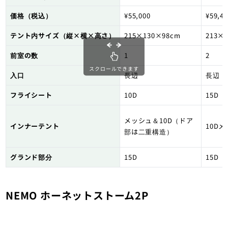
価格（税込）
¥55,000
¥59,4
テント内サイズ（縦×横×高さ）
215×130×98cm
213×
前室の数
1
2
スクロールできます
入口
長辺
長辺
フライシート
10D
15D
メッシュ＆10D（ドア
インナーテント
10D
部は二重構造）
グランド部分
15D
15D
NEMO ホーネットストーム2P