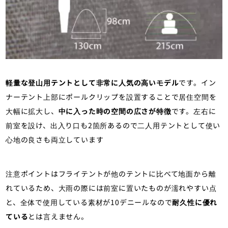
軽量な登山用テントとして非常に人気の高いモデル
です。イン
ナーテント上部にポールクリップを設置することで居住空間を
大幅に拡大し、
中に入った時の空間の広さが特徴
です。左右に
前室を設け、出入り口も2箇所あるので二人用テントとして使い
心地の良さも両立しています
注意ポイントはフライテントが他のテントに比べて地面から離
れているため、大雨の際には前室に置いたものが濡れやすい点
と、全体で使用している素材が10デニールなので
耐久性に優れ
ている
とは言えません。