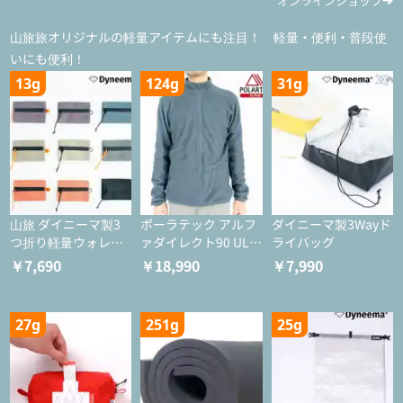
オンラインショップ
山旅旅オリジナルの軽量アイテムにも注目！ 軽量・便利・普段使
いにも便利！
13g
124g
31g
山旅 ダイニーマ製3
ポーラテック アルフ
ダイニーマ製3Wayド
つ折り軽量ウォレッ
ァダイレクト90 ULジ
ライバッグ
ト
ャケット
￥7,690
￥18,990
￥7,990
27g
251g
25g