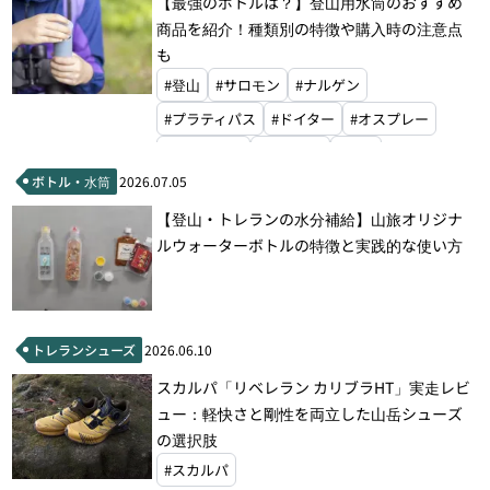
【最強のボトルは？】登山用水筒のおすすめ
商品を紹介！種類別の特徴や購入時の注意点
も
#登山
#サロモン
#ナルゲン
#プラティパス
#ドイター
#オスプレー
#エバニュー
#モンベル
#山旅
ボトル・水筒
2026.07.05
【登山・トレランの水分補給】山旅オリジナ
ルウォーターボトルの特徴と実践的な使い方
トレランシューズ
2026.06.10
スカルパ「リベレラン カリブラHT」実走レビ
ュー：軽快さと剛性を両立した山岳シューズ
の選択肢
#スカルパ