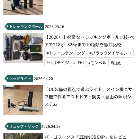
トレッキングポール
2026.05.16
【2026年】軽量なトレッキングポール比較-ペ
アで218g～326gまで10種類を徹底比較
#トレイルランニング
#ブラックダイヤモンド
#ヘリテイジ
#LEKI
#モンベル
#山旅
ヘッドライト
2026.04.20
「UL装備の視点で選ぶライト」メイン機とサ
ブ機で作るアウトドア・防災・登山の照明シ
ステム
リュック・ザック
2026.04.16
パーゴワークス「ZENN 35 EXP」をレビュ