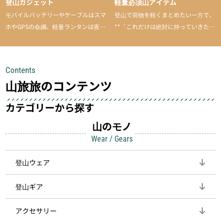
登山ガジェット
軽量必須山アイテム
モバイルバッテリーやケーブルはスマ
登山で荷物を軽くまとめたい一方で、
ホやGPSの命綱、軽量ランタンは夜間
**「これだけは絶対に持っていきた
を快適に、登山用時計は標高や気圧を
い」**というアイテムがあります。軽
チェックできる頼れる存在。小さな道
量でありながら使い勝手に優れ、行動
具が、山での体験をぐっと快適に、そ
中も安心感を与えてくれる装備こそ、
Contents
して安全にしてくれます
登山を快適にしてくれる鍵
山旅旅のコンテンツ
カテゴリーから探す
山のモノ
Wear / Gears
登山ウェア
登山ギア
アクセサリー