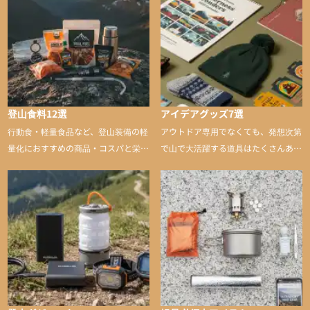
登山食料12選
アイデアグッズ7選
行動食・軽量食品など、登山装備の軽
アウトドア専用でなくても、発想次第
量化におすすめの商品・コスパと栄養
で山で大活躍する道具はたくさんあり
バランスに優れた行動食も紹介
ます。普段は街や家で使うものが、登
山に持ち込むと快適性や安心感をグッ
と引き上げてくれる――そんな意外性
のあるアイテムを紹介