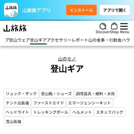
山旅旅アプリ
インストール
アプリで開く
Discover
Shop
Menu
トップ
登山ウェア
登山ギア
アクセサリー
レポート
山の食事・行動食
ハウ
山のモノ
登山ギア
リュック・ザック
登山靴・シューズ
調理器具・燃料・水筒
テント泊装備
ファーストエイド
エマージェンシーキット
ヘッドライト
トレッキングポール
ヘルメット
スタッフバッグ
雪山装備