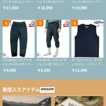
イレクト60 ULジャケッ
イレクト90 ULジャケッ
イレクト90 ULフーディ
ト（登山/ミドルレイヤ
ト（アクティブインサレ
（アクティブインサレー
￥17,490
￥18,990
￥19,990
ー/化繊ジャケット）
ーション/ミドルレイヤ
ション/ミドルレイヤー/
ー/化繊ジャケット）
化繊ジャケット）
4
5
6
POLARTEC アルファダ
POLARTEC アルファダ
オールメッシュ・アクテ
イレクト90 ULタイツ
イレクト90 クロップド
ィブメリノ・スリーブレ
（アクティブインサレー
ULタイツ（アクティブ
ス
￥9,990
￥8,990
￥11,990
ション/テント泊用パジ
インサレーション/テン
ャマ/化繊パンツ/登山用
ト泊用パジャマ/化繊パ
タイツ）
ンツ/スキー用タイツ）
殿堂入りアイテム