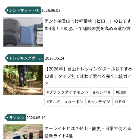
テントマット・枕
2026.06.08
テント泊登山向け軽量枕（ピロー）のおすす
め4選！100g以下で睡眠の質を高める選び方
トレッキングポール
2026.05.24
【2026年】登山トレッキングポールおすすめ
12選｜タイプ別で迷わず選べる完全比較ガイ
ド
#ブラックダイヤモンド
#モンベル
#山旅
#アルミ
#カーボン
#ヘリテイジ
#LEKI
ランタン
2026.05.19
オーライトとは？登山・防災・日常で使える
最新ライト4選