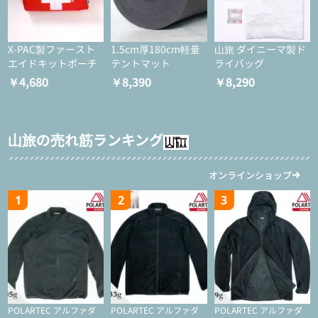
X-PAC製ファースト
1.5cm厚180cm軽量
山旅 ダイニーマ製ド
エイドキットポーチ
テントマット
ライバッグ
￥4,680
￥8,390
￥8,290
山旅の売れ筋ランキング
オンラインショップ
1
2
3
POLARTEC アルファダ
POLARTEC アルファダ
POLARTEC アルファダ