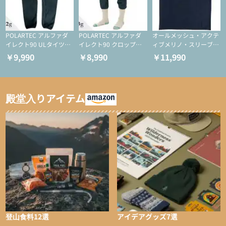
POLARTEC アルファダ
POLARTEC アルファダ
オールメッシュ・アクテ
イレクト90 ULタイツ
イレクト90 クロップド
ィブメリノ・スリーブレ
（アクティブインサレー
ULタイツ（アクティブ
ス
￥9,990
￥8,990
￥11,990
ション/テント泊用パジ
インサレーション/テン
ャマ/化繊パンツ/登山用
ト泊用パジャマ/化繊パ
タイツ）
ンツ/スキー用タイツ）
殿堂入りアイテム
登山食料12選
アイデアグッズ7選