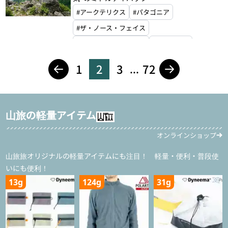
#ミステリーランチ
#モンベル
#アークテリクス
#パタゴニア
#ザ・ノース・フェイス
#ブラックダイヤモンド
#エクスペド
#グラナイトギア
#マウンテンハードウェア
1
2
3
72
...
#ホグロフス
#ドイター
#オスプレー
#マタドール
#ハイパーライトマウンテンギア
#グレゴリー
#ミステリーランチ
山旅の軽量アイテム
#ゼログラム
#モンベル
オンラインショップ
#マウンテンローレルデザイン
山旅旅オリジナルの軽量アイテムにも注目！ 軽量・便利・普段使
いにも便利！
13g
124g
31g