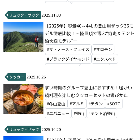
#エクスペド
#マックパック
リュック・ザック
2025.11.03
#グラナイトギア
#マウンテンハードウェア
【2025年】容量40～44Lの登山用ザック36モ
#ホグロフス
#ドイター
#オスプレー
デル徹底比較！－軽量順で選ぶ“縦走＆テント
#グレゴリー
#ミステリーランチ
泊快適モデル”ー
#ゼログラム
#モンベル
#ザ・ノース・フェイス
#サロモン
#ブラックダイヤモンド
#エクスペド
#パーゴワークス
#マックパック
クッカー
2025.10.26
#グラナイトギア
#ホグロフス
#ドイター
寒い時期のグループ登山におすすめ！暖かい
#オスプレー
#ハイパーライトマウンテンギア
鍋料理を楽しむクッカーセットの選びかた
#アルティメイトディレクション
#冬山登山
#アルミ
#チタン
#SOTO
#ミステリーランチ
#モンベル
#エバニュー
#登山
#テント泊登山
リュック・ザック
2025.10.20
【2025年】容量35～39Lの登山用ザック徹底