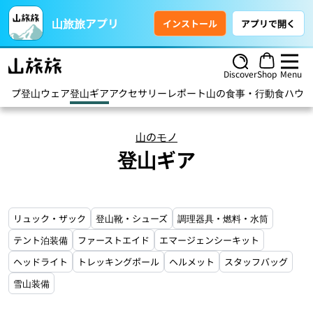
山旅旅アプリ
インストール
アプリで開く
Discover
Shop
Menu
トップ
登山ウェア
登山ギア
アクセサリー
レポート
山の食事・行動食
ハウ
山のモノ
登山ギア
リュック・ザック
登山靴・シューズ
調理器具・燃料・水筒
テント泊装備
ファーストエイド
エマージェンシーキット
ヘッドライト
トレッキングポール
ヘルメット
スタッフバッグ
雪山装備