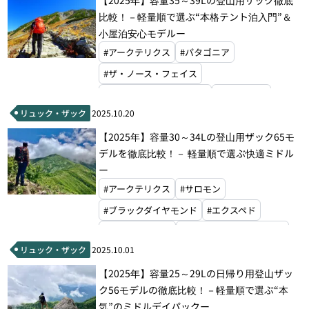
比較！－軽量順で選ぶ“本格テント泊入門”＆
小屋泊安心モデルー
#アークテリクス
#パタゴニア
#ザ・ノース・フェイス
#マウンテンハードウェア
#ホグロフス
リュック・ザック
2025.10.20
#ドイター
#オスプレー
【2025年】容量30～34Lの登山用ザック65モ
#ハイパーライトマウンテンギア
#グレゴリー
デルを徹底比較！－ 軽量順で選ぶ快適ミドル
#ミステリーランチ
#モンベル
ー
#マウンテンローレルデザイン
#アークテリクス
#サロモン
#ブラックダイヤモンド
#エクスペド
#パーゴワークス
#マウンテンハードウェア
リュック・ザック
2025.10.01
#ホグロフス
#オーエムエム
#ドイター
【2025年】容量25～29Lの日帰り用登山ザッ
#オスプレー
#ハイパーライトマウンテンギア
ク56モデルの徹底比較！－軽量順で選ぶ“本
#アルティメイトディレクション
#グレゴリー
気”のミドルデイパックー