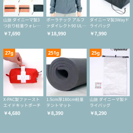
山旅 ダイニーマ製3
ポーラテック アルフ
ダイニーマ製3Wayド
つ折り軽量ウォレッ
ァダイレクト90 ULジ
ライバッグ
ト
ャケット
￥7,690
￥18,990
￥7,990
27g
251g
25g
X-PAC製ファースト
1.5cm厚180cm軽量
山旅 ダイニーマ製ド
エイドキットポーチ
テントマット
ライバッグ
￥4,680
￥8,390
￥8,290