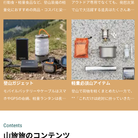
行動食・軽量食品など、登山装備の軽
アウトドア専用でなくても、発想次第
量化におすすめの商品・コスパと栄養
で山で大活躍する道具はたくさんあり
バランスに優れた行動食も紹介
ます。普段は街や家で使うものが、登
山に持ち込むと快適性や安心感をグッ
と引き上げてくれる――そんな意外性
のあるアイテムを紹介
登山ガジェット
軽量必須山アイテム
モバイルバッテリーやケーブルはスマ
登山で荷物を軽くまとめたい一方で、
ホやGPSの命綱、軽量ランタンは夜間
**「これだけは絶対に持っていきた
を快適に、登山用時計は標高や気圧を
い」**というアイテムがあります。軽
チェックできる頼れる存在。小さな道
量でありながら使い勝手に優れ、行動
具が、山での体験をぐっと快適に、そ
中も安心感を与えてくれる装備こそ、
Contents
して安全にしてくれます
登山を快適にしてくれる鍵
山旅旅のコンテンツ