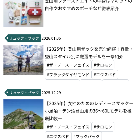
登山用ファーストエイドの中身は？キットの
自作やおすすめのポーチなど徹底紹介
リュック・ザック
2026.01.05
【2025年】登山用ザックを完全網羅！容量・
登山スタイル別に厳選モデルを一挙紹介
#ザ・ノース・フェイス
#サロモン
#ブラックダイヤモンド
#エクスペド
#グラナイトギア
#ドイター
#オスプレー
リュック・ザック
2025.12.29
#マタドール
#ハイパーライトマウンテンギア
【2025年】女性のためのレディースザックー
#モンベル
#マウンテンローレルデザイン
小屋泊・テン泊登山用の36〜60Lモデルを徹
底比較ー
#ザ・ノース・フェイス
#サロモン
#エクスペド
#マックパック