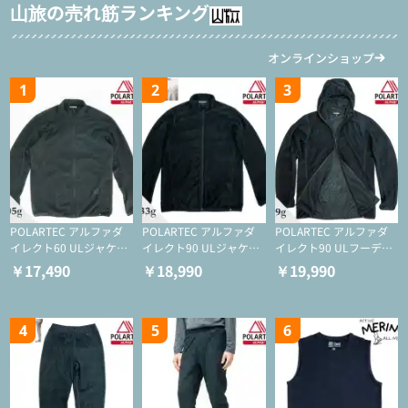
山旅の売れ筋ランキング
オンラインショップ
1
2
3
POLARTEC アルファダ
POLARTEC アルファダ
POLARTEC アルファダ
イレクト60 ULジャケッ
イレクト90 ULジャケッ
イレクト90 ULフーディ
ト（登山/ミドルレイヤ
ト（アクティブインサレ
（アクティブインサレー
￥17,490
￥18,990
￥19,990
ー/化繊ジャケット）
ーション/ミドルレイヤ
ション/ミドルレイヤー/
ー/化繊ジャケット）
化繊ジャケット）
4
5
6