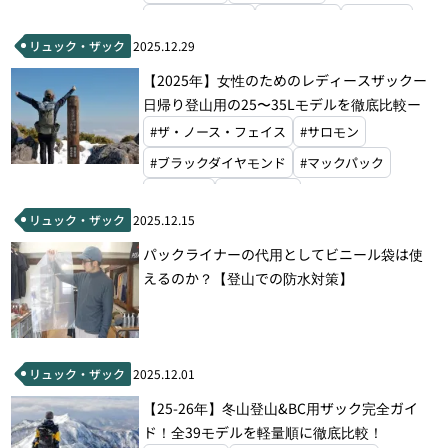
#グラナイトギア
#ホグロフス
#ドイター
リュック・ザック
2025.12.29
#オスプレー
#グレゴリー
【2025年】女性のためのレディースザックー
#ミステリーランチ
#モンベル
日帰り登山用の25〜35Lモデルを徹底比較ー
#ザ・ノース・フェイス
#サロモン
#ブラックダイヤモンド
#マックパック
#ドイター
#オスプレー
リュック・ザック
2025.12.15
#アルティメイトディレクション
#グレゴリー
パックライナーの代用としてビニール袋は使
#ミステリーランチ
#モンベル
えるのか？【登山での防水対策】
リュック・ザック
2025.12.01
【25-26年】冬山登山&BC用ザック完全ガイ
ド！全39モデルを軽量順に徹底比較！