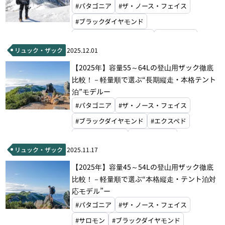
#パタゴニア
#ザ・ノース・フェイス
#ブラックダイヤモンド
#マウンテンハードウェア
#ホグロフス
リュック・ザック
2025.12.01
#ドイター
#ハイパーライトマウンテンギア
【2025年】容量55～64Lの登山用ザック徹底
#モンベル
比較！－軽量順で選ぶ“長期縦走・本格テント
泊”モデルー
#パタゴニア
#ザ・ノース・フェイス
#ブラックダイヤモンド
#エクスペド
#パーゴワークス
#マックパック
リュック・ザック
2025.11.17
#グラナイトギア
#マウンテンハードウェア
【2025年】容量45～54Lの登山用ザック徹底
#ホグロフス
#ドイター
#オスプレー
比較！－軽量順で選ぶ“本格縦走・テント泊対
#ハイパーライトマウンテンギア
#グレゴリー
応モデル”ー
#ミステリーランチ
#モンベル
#パタゴニア
#ザ・ノース・フェイス
#サロモン
#ブラックダイヤモンド