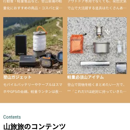
行動食・軽量食品など、登山装備の軽
アウトドア専用でなくても、発想次第
量化におすすめの商品・コスパと栄養
で山で大活躍する道具はたくさんあり
バランスに優れた行動食も紹介
ます。普段は街や家で使うものが、登
山に持ち込むと快適性や安心感をグッ
と引き上げてくれる――そんな意外性
のあるアイテムを紹介
登山ガジェット
軽量必須山アイテム
モバイルバッテリーやケーブルはスマ
登山で荷物を軽くまとめたい一方で、
ホやGPSの命綱、軽量ランタンは夜間
**「これだけは絶対に持っていきた
を快適に、登山用時計は標高や気圧を
い」**というアイテムがあります。軽
チェックできる頼れる存在。小さな道
量でありながら使い勝手に優れ、行動
具が、山での体験をぐっと快適に、そ
中も安心感を与えてくれる装備こそ、
Contents
して安全にしてくれます
登山を快適にしてくれる鍵
山旅旅のコンテンツ