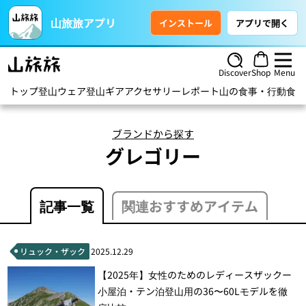
山旅旅アプリ
インストール
アプリで開く
Discover
Shop
Menu
トップ
登山ウェア
登山ギア
アクセサリー
レポート
山の食事・行動食
ハ
ブランドから探す
グレゴリー
記事一覧
関連おすすめアイテム
リュック・ザック
2025.12.29
【2025年】女性のためのレディースザックー
小屋泊・テン泊登山用の36〜60Lモデルを徹