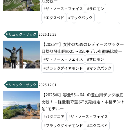
底比較ー
#ザ・ノース・フェイス
#サロモン
#エクスペド
#マックパック
#グラナイトギア
#ホグロフス
#ドイター
リュック・ザック
2025.12.29
#オスプレー
#グレゴリー
【2025年】女性のためのレディースザックー
#ミステリーランチ
#モンベル
日帰り登山用の25〜35Lモデルを徹底比較ー
#ザ・ノース・フェイス
#サロモン
#ブラックダイヤモンド
#マックパック
#ドイター
#オスプレー
リュック・ザック
2025.12.01
#アルティメイトディレクション
#グレゴリー
【2025年】容量55～64Lの登山用ザック徹底
#ミステリーランチ
#モンベル
比較！－軽量順で選ぶ“長期縦走・本格テント
泊”モデルー
#パタゴニア
#ザ・ノース・フェイス
#ブラックダイヤモンド
#エクスペド