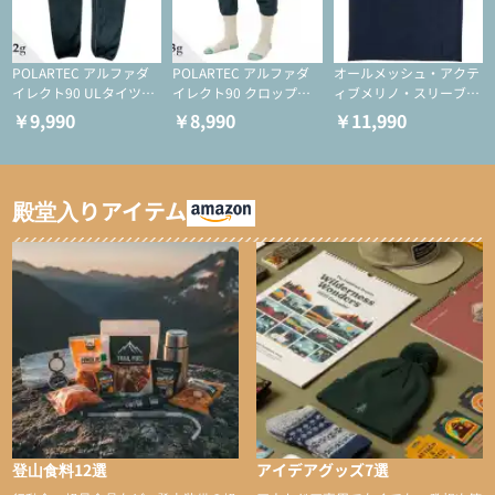
POLARTEC アルファダ
POLARTEC アルファダ
オールメッシュ・アクテ
イレクト90 ULタイツ
イレクト90 クロップド
ィブメリノ・スリーブレ
（アクティブインサレー
ULタイツ（アクティブ
ス
￥9,990
￥8,990
￥11,990
ション/テント泊用パジ
インサレーション/テン
ャマ/化繊パンツ/登山用
ト泊用パジャマ/化繊パ
タイツ）
ンツ/スキー用タイツ）
殿堂入りアイテム
登山食料12選
アイデアグッズ7選