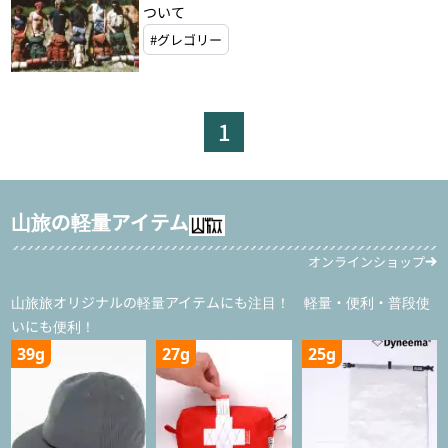
ついて
#グレゴリー
1
山旅の軽量アイテム
オンラインショップ
山旅旅オリジナルの軽量アイテムにも注目！ 軽量・便利・普段使
いにも便利！
39g
27g
25g