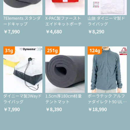
7Elements スタンダ
X-PAC製ファースト
山旅 ダイニーマ製ド
ードキャップ
エイドキットポーチ
ライバッグ
￥7,990
￥4,680
￥8,290
31g
251g
124g
ダイニーマ製3Wayド
1.5cm厚180cm軽量
ポーラテック アルフ
ライバッグ
テントマット
ァダイレクト90 ULジ
ャケット
￥7,990
￥8,390
￥18,990