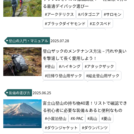
#マタドール
#ハイパーライトマウンテンギア
る最適デイパック選びー
#グレゴリー
#ミステリーランチ
#アークテリクス
#パタゴニア
#サロモン
#ゼログラム
#モンベル
#ブラックダイヤモンド
#エクスペド
#マウンテンローレルデザイン
#パーゴワークス
#マックパック
登山の入門・マニュアル
2025.07.28
#グラナイトギア
#マウンテンハードウェア
登山ザックのメンテナンス方法－汚れや臭い
#ホグロフス
#ドイター
#オスプレー
を撃退して長く愛用しよう！
#マタドール
#ハイパーライトマウンテンギア
#登山
#ハイキング
#アタックザック
#アルティメイトディレクション
#グレゴリー
#日帰り登山用ザック
#縦走登山用ザック
#ミステリーランチ
#モンベル
#ザ・ノース・フェイス
#グレゴリー
装備の選び方
2025.06.25
#モンベル
#山と道
富士山登山の持ち物40選！リストで確認でき
る初心者に必要な装備＆あると便利なもの
#小屋泊登山
#X-PAC
#高山
#夏山
#ダウンジャケット
#ダウンパンツ