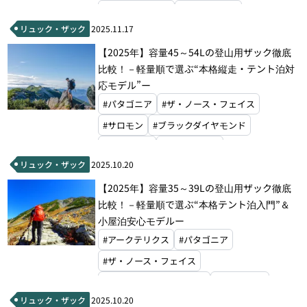
#パーゴワークス
#マックパック
リュック・ザック
2025.11.17
#グラナイトギア
#マウンテンハードウェア
【2025年】容量45～54Lの登山用ザック徹底
#ホグロフス
#ドイター
#オスプレー
比較！－軽量順で選ぶ“本格縦走・テント泊対
#ハイパーライトマウンテンギア
#グレゴリー
応モデル”ー
#ミステリーランチ
#モンベル
#パタゴニア
#ザ・ノース・フェイス
#サロモン
#ブラックダイヤモンド
#エクスペド
#マックパック
リュック・ザック
2025.10.20
#グラナイトギア
#マウンテンハードウェア
【2025年】容量35～39Lの登山用ザック徹底
#ホグロフス
#ドイター
#オスプレー
比較！－軽量順で選ぶ“本格テント泊入門”＆
#グレゴリー
#ミステリーランチ
小屋泊安心モデルー
#ゼログラム
#モンベル
#アークテリクス
#パタゴニア
#ザ・ノース・フェイス
#マウンテンハードウェア
#ホグロフス
リュック・ザック
2025.10.20
#ドイター
#オスプレー