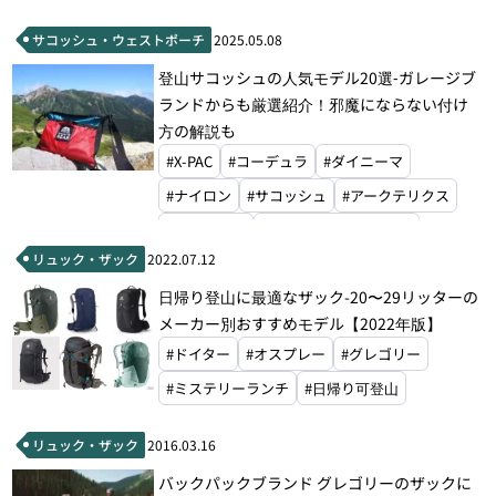
#レインジャケット
#レインパンツ
サコッシュ・ウェストポーチ
2025.05.08
#ベースレイヤー
#キャップ
#ニット帽
登山サコッシュの人気モデル20選‐ガレージブ
#ポーラテック
#ドライバッグ
#ゲイター
ランドからも厳選紹介！邪魔にならない付け
#モンベル
#ザ・ノース・フェイス
方の解説も
#ドイター
#オスプレー
#グレゴリー
#X-PAC
#コーデュラ
#ダイニーマ
#ミステリーランチ
#山旅
#ナイロン
#サコッシュ
#アークテリクス
#パタゴニア
#ザ・ノース・フェイス
リュック・ザック
2022.07.12
#パーゴワークス
#グラナイトギア
日帰り登山に最適なザック-20〜29リッターの
#グレゴリー
#ゼログラム
#モンベル
メーカー別おすすめモデル【2022年版】
#山と道
#山旅
#ドイター
#オスプレー
#グレゴリー
#ミステリーランチ
#日帰り可登山
リュック・ザック
2016.03.16
バックパックブランド グレゴリーのザックに