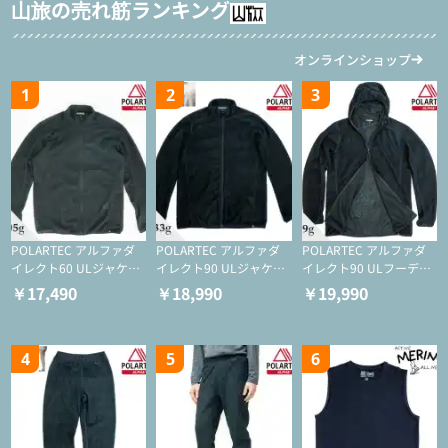
山旅の売れ筋ランキング
オンラインショップ
1
2
3
POLARTEC アルファダ
POLARTEC アルファダ
POLARTEC アルファダ
イレクト60 ULジャケッ
イレクト90 ULジャケッ
イレクト90 ULフーディ
ト（登山/ミドルレイヤ
ト（アクティブインサレ
（アクティブインサレー
￥17,490
￥18,990
￥19,990
ー/化繊ジャケット）
ーション/ミドルレイヤ
ション/ミドルレイヤー/
ー/化繊ジャケット）
化繊ジャケット）
4
5
6