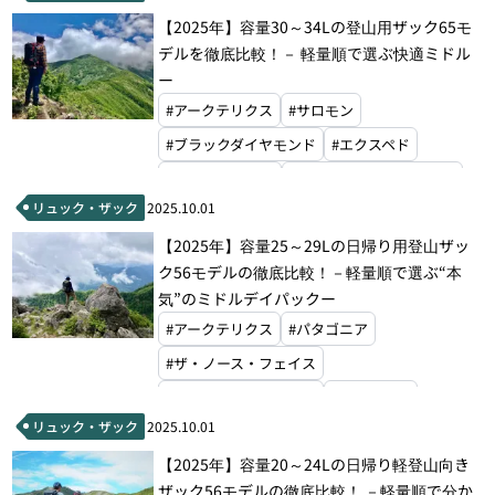
【2025年】容量30～34Lの登山用ザック65モ
#ハイパーライトマウンテンギア
#グレゴリー
デルを徹底比較！－ 軽量順で選ぶ快適ミドル
#ミステリーランチ
#モンベル
ー
#マウンテンローレルデザイン
#アークテリクス
#サロモン
#ブラックダイヤモンド
#エクスペド
#パーゴワークス
#マウンテンハードウェア
リュック・ザック
2025.10.01
#ホグロフス
#オーエムエム
#ドイター
【2025年】容量25～29Lの日帰り用登山ザッ
#オスプレー
#ハイパーライトマウンテンギア
ク56モデルの徹底比較！－軽量順で選ぶ“本
#アルティメイトディレクション
#グレゴリー
気”のミドルデイパックー
#ミステリーランチ
#モンベル
#アークテリクス
#パタゴニア
#ザ・ノース・フェイス
#ブラックダイヤモンド
#エクスペド
リュック・ザック
2025.10.01
#グラナイトギア
#マウンテンハードウェア
【2025年】容量20～24Lの日帰り軽登山向き
#ホグロフス
#ドイター
#オスプレー
ザック56モデルの徹底比較！ －軽量順で分か