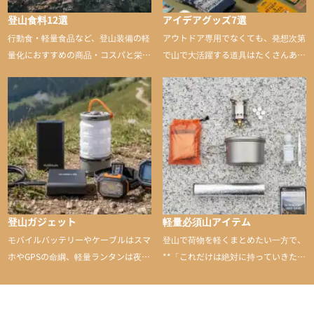
登山食料12選
アイデアグッズ7選
行動食・軽量食品など、登山装備の軽
アウトドア専用でなくても、発想次第
量化におすすめの商品・コスパと栄養
で山で大活躍する道具はたくさんあり
バランスに優れた行動食も紹介
ます。普段は街や家で使うものが、登
山に持ち込むと快適性や安心感をグッ
と引き上げてくれる――そんな意外性
のあるアイテムを紹介
登山ガジェット
軽量必須山アイテム
モバイルバッテリーやケーブルはスマ
登山で荷物を軽くまとめたい一方で、
ホやGPSの命綱、軽量ランタンは夜間
**「これだけは絶対に持っていきた
を快適に、登山用時計は標高や気圧を
い」**というアイテムがあります。軽
チェックできる頼れる存在。小さな道
量でありながら使い勝手に優れ、行動
具が、山での体験をぐっと快適に、そ
中も安心感を与えてくれる装備こそ、