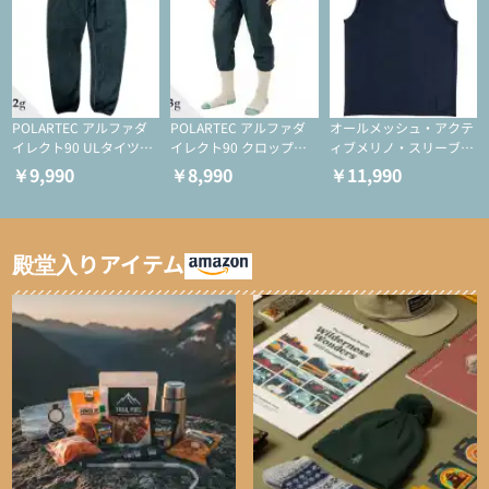
POLARTEC アルファダ
POLARTEC アルファダ
オールメッシュ・アクテ
イレクト90 ULタイツ
イレクト90 クロップド
ィブメリノ・スリーブレ
（アクティブインサレー
ULタイツ（アクティブ
ス
￥9,990
￥8,990
￥11,990
ション/テント泊用パジ
インサレーション/テン
ャマ/化繊パンツ/登山用
ト泊用パジャマ/化繊パ
タイツ）
ンツ/スキー用タイツ）
殿堂入りアイテム