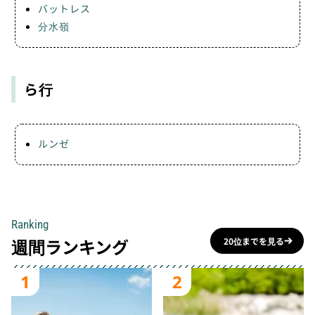
バットレス
分水嶺
ら行
ルンゼ
Ranking
週間ランキング
20位までを見る
1
2