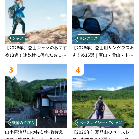
シャツ
サングラス
【2026年】登山シャツのおすす
【2026年】登山用サングラスお
め13選！速乾性に優れたおしゃ
すすめ15選｜夏山・雪山・トレ
れなモデルを徹底紹介！
ラン別、シーンで選ぶ失敗しな
3
4
い一本
装備の選び方
ベースレイヤー・Tシャツ
山小屋泊登山の持ち物‐着替え
【2026年】夏登山のベースレイ