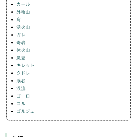
カール
外輪山
肩
活火山
ガレ
奇岩
休火山
急登
キレット
クドレ
渓谷
渓流
ゴーロ
コル
ゴルジュ