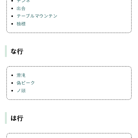
チンネ
出合
テーブルマウンテン
独標
な行
滑滝
偽ピーク
ノ頭
は行