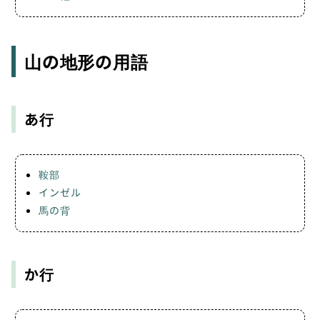
山の地形の用語
あ行
鞍部
インゼル
馬の背
か行