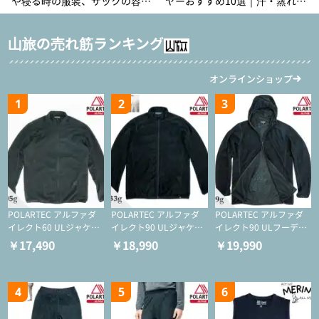
や寝る時の服装、ザックの容量
ヤーおすすめ10選｜汗・蒸れ・
などを徹底紹介！1泊2日、2泊3
汗冷え対策に効く選び方
日用のリスト付き
山旅の売れ筋ランキング
オンラインショップ
1
2
3
POLARTEC アルファダ
POLARTEC アルファダ
POLARTEC アルファダ
イレクト60 ULジャケッ
イレクト90 ULジャケッ
イレクト90 ULフーディ
ト（登山/ミドルレイヤ
ト（アクティブインサレ
（アクティブインサレー
￥17,490
￥18,990
￥19,990
ー/化繊ジャケット）
ーション/ミドルレイヤ
ション/ミドルレイヤー/
ー/化繊ジャケット）
化繊ジャケット）
4
5
6