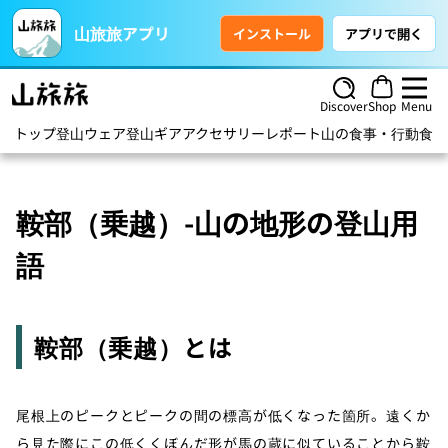
山旅旅アプリ
インストール
アプリで開く
Discover
Shop
Menu
トップ
登山ウェア
登山ギア
アクセサリー
レポート
山の食事・行動食
ハ
鞍部（乗越）-山の地形の登山用
語
鞍部（乗越）とは
尾根上のピークとピークの間の標高が低くなった箇所。遠くか
ら見た際にこの低くくぼんだ形が馬の蔵に似ていることから鞍