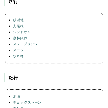
さ行
砂礫地
支尾根
シシドオリ
森林限界
スノーブリッジ
スラブ
双耳峰
た行
池塘
チョックストーン