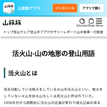
山旅旅アプリ
インストール
アプリで開く
Discover
Shop
Menu
トップ
登山ウェア
登山ギア
アクセサリー
レポート
山の食事・行動食
ハ
活火山-山の地形の登山用語
活火山とは
現在活動している噴火をしている火山を活火山といい、噴火を
していない火山を休火山もしくは死火山と呼ばれていた。
1950年代から国際的に活火山の定義が変わり噴火記録のある