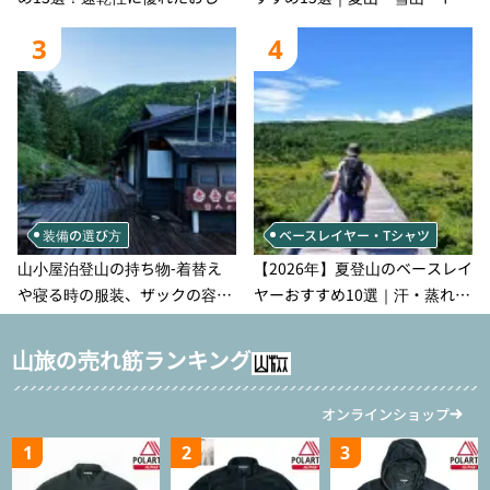
れなモデルを徹底紹介！
ラン別、シーンで選ぶ失敗しな
3
4
い一本
装備の選び方
ベースレイヤー・Tシャツ
山小屋泊登山の持ち物‐着替え
【2026年】夏登山のベースレイ
や寝る時の服装、ザックの容量
ヤーおすすめ10選｜汗・蒸れ・
などを徹底紹介！1泊2日、2泊3
汗冷え対策に効く選び方
日用のリスト付き
山旅の売れ筋ランキング
オンラインショップ
1
2
3