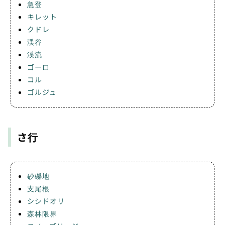
急登
キレット
クドレ
渓谷
渓流
ゴーロ
コル
ゴルジュ
さ行
砂礫地
支尾根
シシドオリ
森林限界