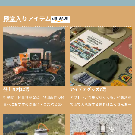
ャマ/化繊パンツ/登山用
ト泊用パジャマ/化繊パ
タイツ）
ンツ/スキー用タイツ）
殿堂入りアイテム
登山食料12選
アイデアグッズ7選
行動食・軽量食品など、登山装備の軽
アウトドア専用でなくても、発想次第
量化におすすめの商品・コスパと栄養
で山で大活躍する道具はたくさんあり
バランスに優れた行動食も紹介
ます。普段は街や家で使うものが、登
山に持ち込むと快適性や安心感をグッ
と引き上げてくれる――そんな意外性
のあるアイテムを紹介