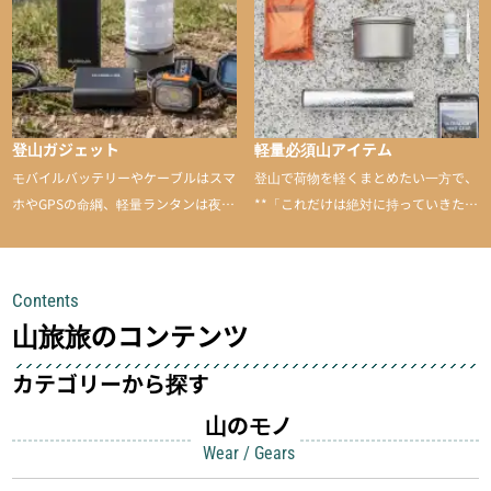
登山ガジェット
軽量必須山アイテム
モバイルバッテリーやケーブルはスマ
登山で荷物を軽くまとめたい一方で、
ホやGPSの命綱、軽量ランタンは夜間
**「これだけは絶対に持っていきた
を快適に、登山用時計は標高や気圧を
い」**というアイテムがあります。軽
チェックできる頼れる存在。小さな道
量でありながら使い勝手に優れ、行動
具が、山での体験をぐっと快適に、そ
中も安心感を与えてくれる装備こそ、
Contents
して安全にしてくれます
登山を快適にしてくれる鍵
山旅旅のコンテンツ
カテゴリーから探す
山のモノ
Wear / Gears