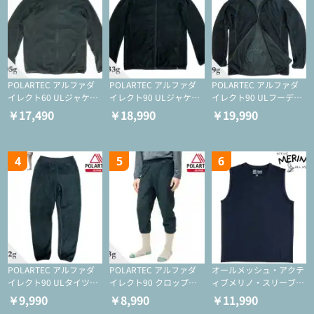
POLARTEC アルファダ
POLARTEC アルファダ
POLARTEC アルファダ
イレクト60 ULジャケッ
イレクト90 ULジャケッ
イレクト90 ULフーディ
ト（登山/ミドルレイヤ
ト（アクティブインサレ
（アクティブインサレー
￥17,490
￥18,990
￥19,990
ー/化繊ジャケット）
ーション/ミドルレイヤ
ション/ミドルレイヤー/
ー/化繊ジャケット）
化繊ジャケット）
4
5
6
POLARTEC アルファダ
POLARTEC アルファダ
オールメッシュ・アクテ
イレクト90 ULタイツ
イレクト90 クロップド
ィブメリノ・スリーブレ
（アクティブインサレー
ULタイツ（アクティブ
ス
￥9,990
￥8,990
￥11,990
ション/テント泊用パジ
インサレーション/テン