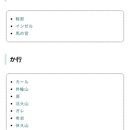
鞍部
インゼル
馬の背
か行
カール
外輪山
肩
活火山
ガレ
奇岩
休火山