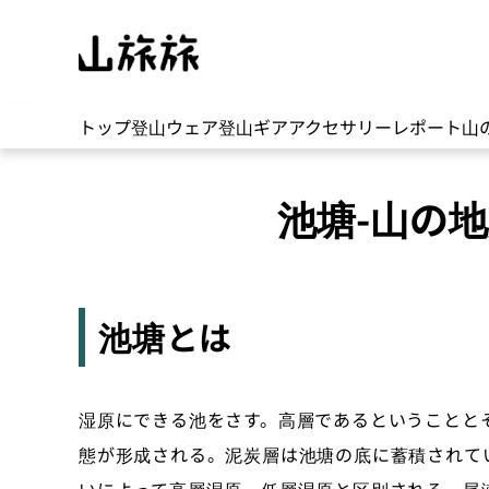
トップ
登山ウェア
登山ギア
アクセサリー
レポート
山
池塘-山の
池塘とは
湿原にできる池をさす。高層であるということと
態が形成される。泥炭層は池塘の底に蓄積されて