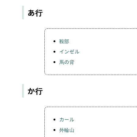
あ行
鞍部
インゼル
馬の背
か行
カール
外輪山