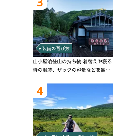
3
装備の選び方
山小屋泊登山の持ち物‐着替えや寝る
時の服装、ザックの容量などを徹底
紹介！1泊2日、2泊3日用のリスト付
き
4