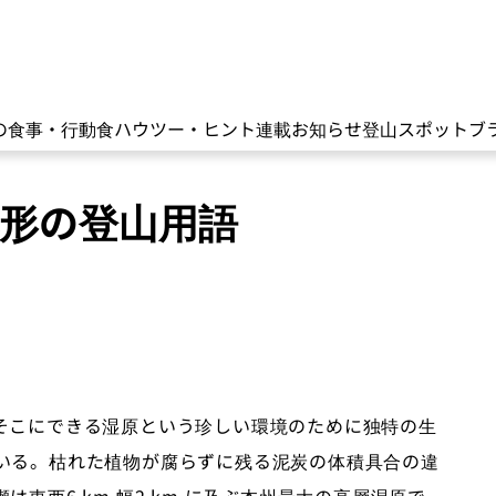
の食事・行動食
ハウツー・ヒント
連載
お知らせ
登山スポット
ブ
地形の登山用語
そこにできる湿原という珍しい環境のために独特の生
いる。枯れた植物が腐らずに残る泥炭の体積具合の違