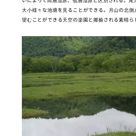
いによって高層湿原、低層湿原と区別される。尾瀬は
大小様々な池塘を見ることができる。月山の北側
望むことができる天空の楽園と揶揄される素晴ら