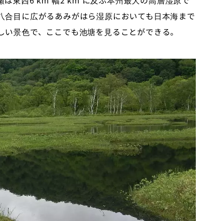
東西6 km 幅2 km に及ぶ本州最大の高層湿原で
八合目に広がるあみがはら湿原においても日本海まで
しい景色で、ここでも池塘を見ることができる。