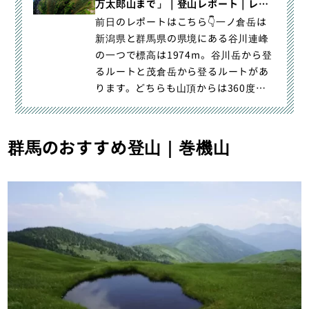
万太郎山まで」｜登山レポート｜レポ
ート｜山のコト｜登山・トレラン・山
前日のレポートはこちら👇一ノ倉岳は
スキーマガジン「山旅旅」
新潟県と群馬県の県境にある谷川連峰
の一つで標高は1974m。谷川岳から登
るルートと茂倉岳から登るルートがあ
ります。どちらも山頂からは360度の
超大パノラマ・絶景です。｜小屋泊で
探訪、夏の谷川連峰縦走2日目「茂倉
岳・一ノ倉岳・谷川連邦主脈を万太郎
群馬のおすすめ登山｜巻機山
山まで」｜登山・トレラン・山スキー
マガジン「山旅旅」の「登山レポー
ト」（山のコト｜レポート）カテゴリ
の記事ページです。