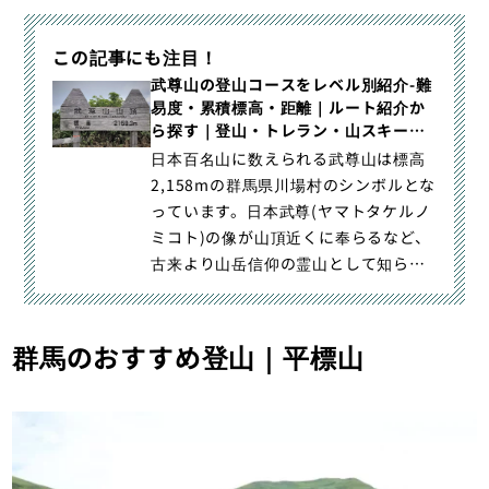
この記事にも注目！
武尊山の登山コースをレベル別紹介-難
易度・累積標高・距離｜ルート紹介か
ら探す｜登山・トレラン・山スキーマ
ガジン「山旅旅」
日本百名山に数えられる武尊山は標高
2,158mの群馬県川場村のシンボルとな
っています。日本武尊(ヤマトタケルノ
ミコト)の像が山頂近くに奉らるなど、
古来より山岳信仰の霊山として知られ
毎年多くの登山客が訪｜武尊山の登山
コースをレベル別紹介-難易度・累積標
高・距離｜登山・トレラン・山スキー
群馬のおすすめ登山｜平標山
マガジン「山旅旅」の「ルート紹介か
ら探す」（）カテゴリの記事ページで
す。