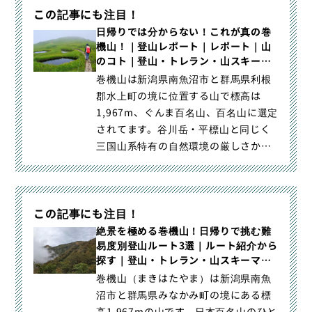
この記事にも注目！
日帰りでは分からない！これが真の巻
機山！｜登山レポート｜レポート｜山
のコト｜登山・トレラン・山スキーマ
ガジン「山旅旅」
巻機山は新潟県南魚沼市と群馬県利根
郡水上町の境に位置する山で標高は
1,967m、ぐんま百名山、百名山に選定
されてます。谷川岳・平標山と同じく
三国山系特有の自然環境の厳しさから
1500m付近から森林限界｜日帰りでは
分からない！これが真の巻機山！｜登
山・トレラン・山スキーマガジン「山
この記事にも注目！
旅旅」の「登山レポート」（山のコト
｜レポート）カテゴリの記事ページで
絶景を極める巻機山！日帰りで挑む難
易度別登山ルート3選｜ルート紹介から
す。
探す｜登山・トレラン・山スキーマガ
ジン「山旅旅」
巻機山（まきはたやま）は新潟県南魚
沼市と群馬県みなかみ町の境にある標
高1,967mの山です。日本百名山のひと