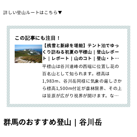
詳しい登山ルートはこちら▼
この記事にも注目！
【残雪と新緑を堪能】テント泊でゆっ
くり訪ねる初夏の平標山｜登山レポー
ト｜レポート｜山のコト｜登山・トレ
ラン・山スキーマガジン「山旅旅」
平標山は谷川連峰の西端に位置し花の
百名山として知られます。標高は
1,983m、谷川岳同様に気象の厳しさか
ら標高1,500m付近が森林限界、その上
は笹原が広がり視界が開けます。なの
で比較的低い標高でも高｜【残雪と新
緑を堪能】テント泊でゆっくり訪ねる
初夏の平標山｜登山・トレラン・山ス
群馬のおすすめ登山｜谷川岳
キーマガジン「山旅旅」の「登山レポ
ート」（山のコト｜レポート）カテゴ