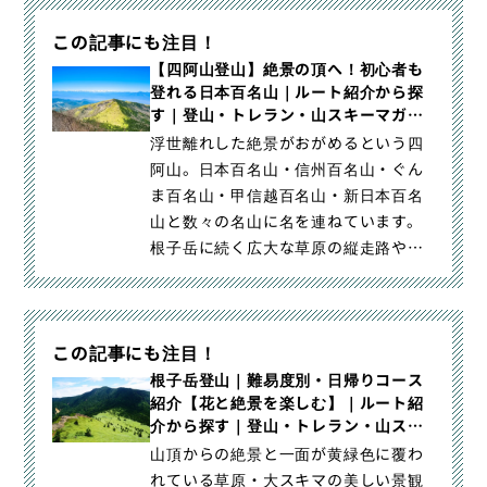
この記事にも注目！
【四阿山登山】絶景の頂へ！初心者も
登れる日本百名山｜ルート紹介から探
す｜登山・トレラン・山スキーマガジ
ン「山旅旅」
浮世離れした絶景がおがめるという四
阿山。日本百名山・信州百名山・ぐん
ま百名山・甲信越百名山・新日本百名
山と数々の名山に名を連ねています。
根子岳に続く広大な草原の縦走路や、
遮るもののない見晴らしはまるで｜
【四阿山登山】絶景の頂へ！初心者も
登れる日本百名山｜登山・トレラン・
この記事にも注目！
山スキーマガジン「山旅旅」の「ルー
ト紹介から探す」（）カテゴリの記事
根子岳登山｜難易度別・日帰りコース
紹介【花と絶景を楽しむ】｜ルート紹
ページです。
介から探す｜登山・トレラン・山スキ
ーマガジン「山旅旅」
山頂からの絶景と一面が黄緑色に覆わ
れている草原・大スキマの美しい景観