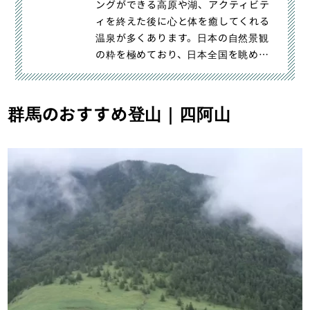
ングができる高原や湖、アクティビテ
ィを終えた後に心と体を癒してくれる
温泉が多くあります。日本の自然景観
の粋を極めており、日本全国を眺めて
も非常に稀なエリアです。今回は｜日
光登山の魅力-日光白根・男体山・女峰
山・戦場ヶ原など自然の魅力が盛り沢
群馬のおすすめ登山｜四阿山
山｜登山・トレラン・山スキーマガジ
ン「山旅旅」の「ルート紹介から探
す」（）カテゴリの記事ページです。