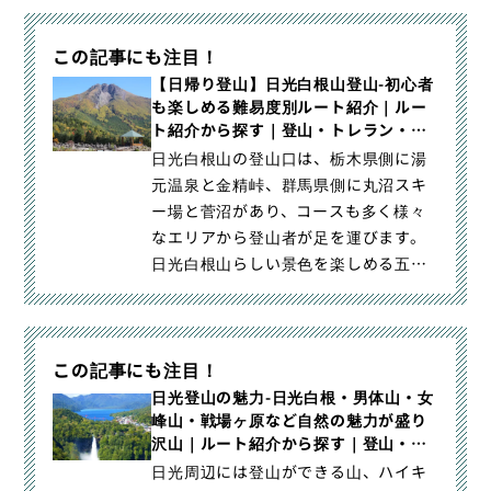
この記事にも注目！
【日帰り登山】日光白根山登山-初心者
も楽しめる難易度別ルート紹介｜ルー
ト紹介から探す｜登山・トレラン・山
スキーマガジン「山旅旅」
日光白根山の登山口は、栃木県側に湯
元温泉と金精峠、群馬県側に丸沼スキ
ー場と菅沼があり、コースも多く様々
なエリアから登山者が足を運びます。
日光白根山らしい景色を楽しめる五色
沼や弥陀ヶ池を抱く日光白根山の｜
【日帰り登山】日光白根山登山-初心者
も楽しめる難易度別ルート紹介｜登
この記事にも注目！
山・トレラン・山スキーマガジン「山
旅旅」の「ルート紹介から探す」（）
日光登山の魅力-日光白根・男体山・女
峰山・戦場ヶ原など自然の魅力が盛り
カテゴリの記事ページです。
沢山｜ルート紹介から探す｜登山・ト
レラン・山スキーマガジン「山旅旅」
日光周辺には登山ができる山、ハイキ