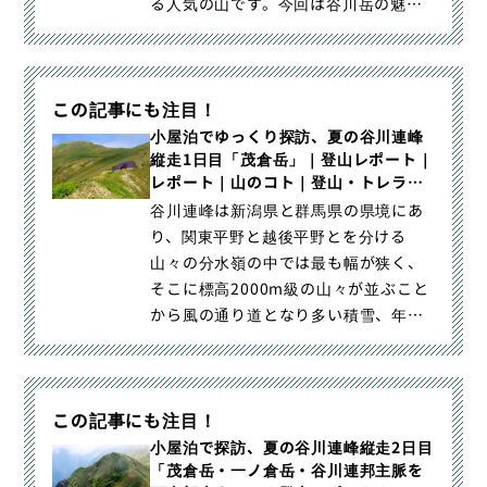
る人気の山です。今回は谷川岳の魅力
と危険について紹介しつつ、変｜【日
帰り登山】谷川岳-初心者から楽しめる
難易度別ルート紹介＆アクセス便利な
この記事にも注目！
駐車場情報｜登山・トレラン・山スキ
ーマガジン「山旅旅」の「ルート紹介
小屋泊でゆっくり探訪、夏の谷川連峰
縦走1日目「茂倉岳」｜登山レポート｜
から探す」（）カテゴリの記事ページ
レポート｜山のコト｜登山・トレラ
です。
ン・山スキーマガジン「山旅旅」
谷川連峰は新潟県と群馬県の県境にあ
り、関東平野と越後平野とを分ける
山々の分水嶺の中では最も幅が狭く、
そこに標高2000m級の山々が並ぶこと
から風の通り道となり多い積雪、年間
を通じ変わりやすい天候、一ノ｜小屋
泊でゆっくり探訪、夏の谷川連峰縦走1
日目「茂倉岳」｜登山・トレラン・山
この記事にも注目！
スキーマガジン「山旅旅」の「登山レ
ポート」（山のコト｜レポート）カテ
小屋泊で探訪、夏の谷川連峰縦走2日目
「茂倉岳・一ノ倉岳・谷川連邦主脈を
ゴリの記事ページです。