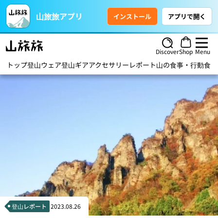
山旅旅アプリ
インストール
アプリで開く
Discover
Shop
Menu
トップ
登山ウェア
登山ギア
アクセサリー
レポート
山の食事・行動食
ハ
登山レポート
2023.08.26