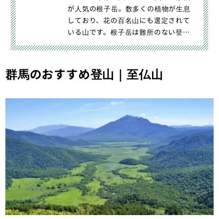
が人気の根子岳。数多くの植物が生息
しており、花の百名山にも選定されて
いる山です。根子岳は難所のない登り
やすい山ですが、隣に日本百名山｜根
子岳登山｜難易度別・日帰りコース紹
介【花と絶景を楽しむ】｜登山・トレ
群馬のおすすめ登山｜至仏山
ラン・山スキーマガジン「山旅旅」の
「ルート紹介から探す」（）カテゴリ
の記事ページです。