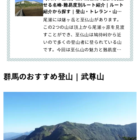
せる名峰-難易度別ルート紹介｜ルート
紹介から探す｜登山・トレラン・山ス
キーマガジン「山旅旅」
尾瀬には燧ヶ岳と至仏山があります。
この2つの山は頂上から尾瀬ヶ原を見渡
すことができ、至仏山は鳩待峠から近
いので多くの登山者に登られている山
です。今回は至仏山の魅力と難易度別
登山ルートを紹介します。至仏｜【日
帰り登山】至仏山登山-尾瀬を見渡せる
名峰-難易度別ルート紹介｜登山・トレ
群馬のおすすめ登山｜武尊山
ラン・山スキーマガジン「山旅旅」の
「ルート紹介から探す」（）カテゴリ
の記事ページです。