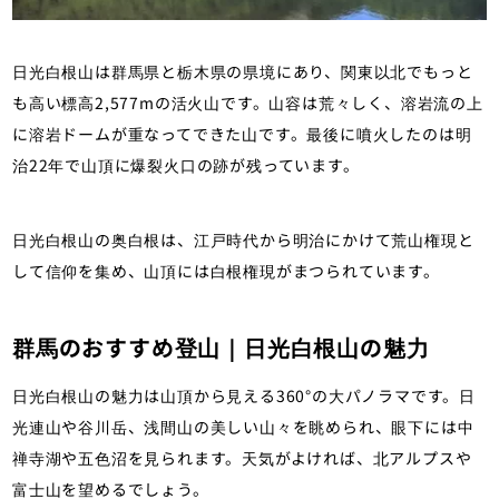
日光白根山は群馬県と栃木県の県境にあり、関東以北でもっと
も高い標高2,577mの活火山です。山容は荒々しく、溶岩流の上
に溶岩ドームが重なってできた山です。最後に噴火したのは明
治22年で山頂に爆裂火口の跡が残っています。
日光白根山の奥白根は、江戸時代から明治にかけて荒山権現と
して信仰を集め、山頂には白根権現がまつられています。
群馬のおすすめ登山｜日光白根山の魅力
日光白根山の魅力は山頂から見える360°の大パノラマです。日
光連山や谷川岳、浅間山の美しい山々を眺められ、眼下には中
禅寺湖や五色沼を見られます。天気がよければ、北アルプスや
富士山を望めるでしょう。