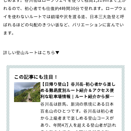
れるので、初心者でも往復約4時間30分で登れます。ロープウェ
イを使わないルートでは鎖場や沢を渡る道、日本三大急登と呼
ばれるほどの勾配のきつい坂など、バリエーションに富んでい
ます。
詳しい登山ルートはこちら▼
この記事にも注目！
【日帰り登山】谷川岳-初心者から楽し
める難易度別ルート紹介＆アクセス便
利な駐車場情報｜ルート紹介から探す
｜登山・トレラン・山スキーマガジン
谷川岳は群馬、新潟の県境にある日本
「山旅旅」
百名山のひとつです。谷川岳は初心者
から上級者まで楽しめる登山コースが
あり、年間4万人を超える登山者が訪れ