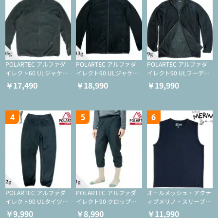
POLARTEC アルファダ
POLARTEC アルファダ
POLARTEC アルファダ
イレクト60 ULジャケッ
イレクト90 ULジャケッ
イレクト90 ULフーディ
ト（登山/ミドルレイヤ
ト（アクティブインサレ
（アクティブインサレー
￥17,490
￥18,990
￥19,990
ー/化繊ジャケット）
ーション/ミドルレイヤ
ション/ミドルレイヤー/
ー/化繊ジャケット）
化繊ジャケット）
4
5
6
POLARTEC アルファダ
POLARTEC アルファダ
オールメッシュ・アクテ
イレクト90 ULタイツ
イレクト90 クロップド
ィブメリノ・スリーブレ
（アクティブインサレー
ULタイツ（アクティブ
ス
￥9,990
￥8,990
￥11,990