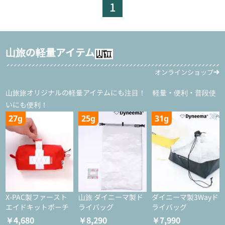
1
山旅の軽量アイテム
オンラインショップ
山旅旅オリジナルの軽量アイテムにも注目！ 軽量・便利・普段使
いにも便利！
27g
25g
31g
X-PAC製ファースト
山旅 ダイニーマ製ド
ダイニーマ製3Wayド
エイドキットポーチ
ライバッグ
ライバッグ
￥4,680
￥8,290
￥7,990