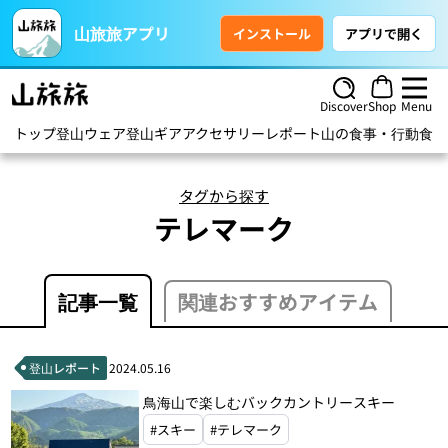
山旅旅アプリ
インストール
アプリで開く
Discover
Shop
Menu
トップ
登山ウェア
登山ギア
アクセサリー
レポート
山の食事・行動食
ハ
タグから探す
テレマーク
記事一覧
関連おすすめアイテム
登山レポート
2024.05.16
鳥海山で楽しむバックカントリースキー
#スキー
#テレマーク