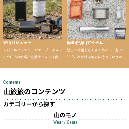
のあるアイテムを紹介
登山ガジェット
軽量必須山アイテム
モバイルバッテリーやケーブルはスマ
登山で荷物を軽くまとめたい一方で、
ホやGPSの命綱、軽量ランタンは夜間
**「これだけは絶対に持っていきた
を快適に、登山用時計は標高や気圧を
い」**というアイテムがあります。軽
チェックできる頼れる存在。小さな道
量でありながら使い勝手に優れ、行動
具が、山での体験をぐっと快適に、そ
中も安心感を与えてくれる装備こそ、
Contents
して安全にしてくれます
登山を快適にしてくれる鍵
山旅旅のコンテンツ
カテゴリーから探す
山のモノ
Wear / Gears