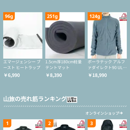
96g
251g
124g
エマージェンシー ブ
1.5cm厚180cm軽量
ポーラテック アルフ
ースト ヒートラップ
テントマット
ァダイレクト90 ULジ
ャケット
￥6,990
￥8,390
￥18,990
山旅の売れ筋ランキング
オンラインショップ
1
2
3