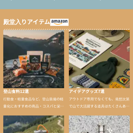
ション/テント泊用パジ
インサレーション/テン
ャマ/化繊パンツ/登山用
ト泊用パジャマ/化繊パ
タイツ）
ンツ/スキー用タイツ）
殿堂入りアイテム
登山食料12選
アイデアグッズ7選
行動食・軽量食品など、登山装備の軽
アウトドア専用でなくても、発想次第
量化におすすめの商品・コスパと栄養
で山で大活躍する道具はたくさんあり
バランスに優れた行動食も紹介
ます。普段は街や家で使うものが、登
山に持ち込むと快適性や安心感をグッ
と引き上げてくれる――そんな意外性