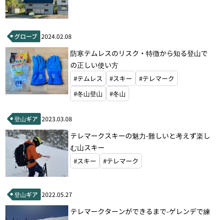
グローブ
2024.02.08
防寒テムレスのリスク・特徴から知る登山で
の正しい使い方
#テムレス
#スキー
#テレマーク
#冬山登山
#冬山
登山ギア
2023.03.08
テレマークスキーの魅力-難しいと考えず楽し
む山スキー
#スキー
#テレマーク
登山ギア
2022.05.27
テレマークターンができるまで-ゲレンデで練