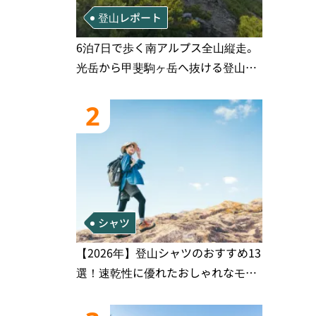
登山レポート
6泊7日で歩く南アルプス全山縦走。
光岳から甲斐駒ヶ岳へ抜ける登山の
記録
2
シャツ
【2026年】登山シャツのおすすめ13
選！速乾性に優れたおしゃれなモデ
ルを徹底紹介！