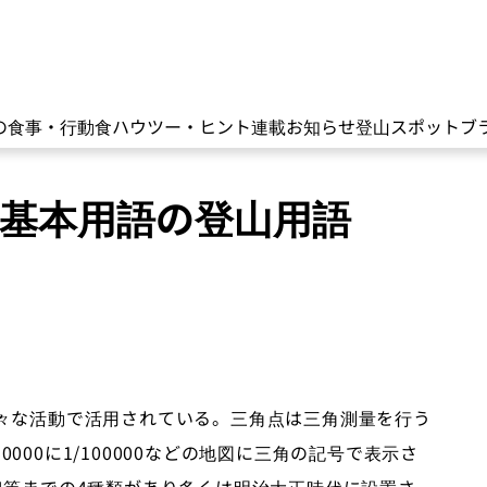
の食事・行動食
ハウツー・ヒント
連載
お知らせ
登山スポット
ブ
山基本用語の登山用語
々な活動で活用されている。三角点は三角測量を行う
0000に1/100000などの地図に三角の記号で表示さ