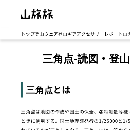
トップ
登山ウェア
登山ギア
アクセサリー
レポート
山
三角点-読図・登
三角点とは
三角点は地図の作成や国土の保全、各種測量等様
ときに使用する。国土地理院発行の1/25000と1/5