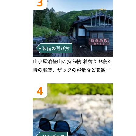
3
装備の選び方
山小屋泊登山の持ち物‐着替えや寝る
時の服装、ザックの容量などを徹底
紹介！1泊2日、2泊3日用のリスト付
き
4