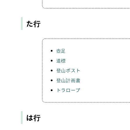
た行
壺足
道標
登山ポスト
登山計画書
トラロープ
は行