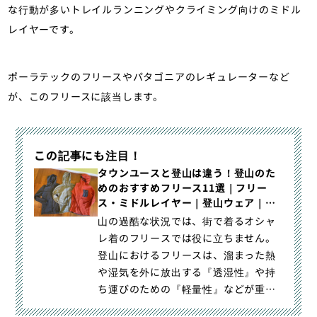
な行動が多いトレイルランニングやクライミング向けのミドル
レイヤーです。
ポーラテックのフリースやパタゴニアのレギュレーターなど
が、このフリースに該当します。
この記事にも注目！
タウンユースと登山は違う！登山のた
めのおすすめフリース11選｜フリー
ス・ミドルレイヤー｜登山ウェア｜山
のモノ｜登山・トレラン・山スキーマ
山の過酷な状況では、街で着るオシャ
ガジン「山旅旅」
レ着のフリースでは役に立ちません。
登山におけるフリースは、溜まった熱
や湿気を外に放出する『透湿性』や持
ち運びのための『軽量性』などが重要
になります。フリースは、登山は｜タ