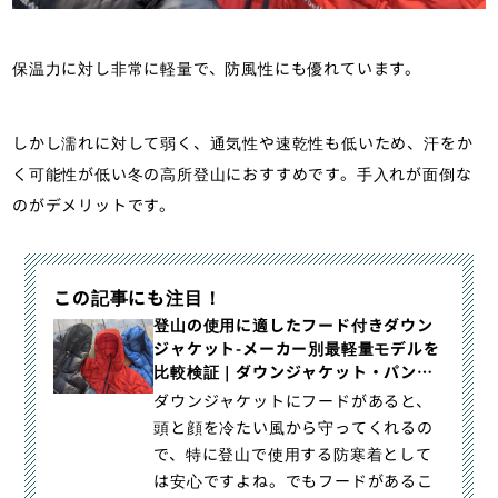
保温力に対し非常に軽量で、防風性にも優れています。
しかし濡れに対して弱く、通気性や速乾性も低いため、汗をか
く可能性が低い冬の高所登山におすすめです。手入れが面倒な
のがデメリットです。
この記事にも注目！
登山の使用に適したフード付きダウン
ジャケット-メーカー別最軽量モデルを
比較検証｜ダウンジャケット・パンツ
｜登山ウェア｜山のモノ｜登山・トレ
ダウンジャケットにフードがあると、
ラン・山スキーマガジン「山旅旅」
頭と顔を冷たい風から守ってくれるの
で、特に登山で使用する防寒着として
は安心ですよね。でもフードがあるこ