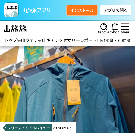
山旅旅アプリ
インストール
アプリで開く
Discover
Shop
Menu
トップ
登山ウェア
登山ギア
アクセサリー
レポート
山の食事・行動食
ハ
フリース・ミドルレイヤー
2024.05.05