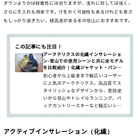
ダウンよりかは軽量性には劣りますが、濡れに対しては強く、
さらに手入れも簡単です。汗をかく可能性もあるけれども寒さ
もしっかり凌ぎたい、標高差がある冬の登山におすすめです。
この記事にも注目！
アークテリクスの化繊インサレーショ
ン-登山での使用シーンと共に全モデル
を比較紹介｜化繊ジャケット・パンツ
｜登山ウェア｜山のモノ｜登山・トレ
初心者から上級者まで幅広いユーザー
ラン・山スキーマガジン「山旅旅」
に人気のアークテリクス。高品質でス
タイリッシュなデザインから、普段使
いから登山やトレイルランニング、バ
ックカントリースキーなど幅広いシー
ンで活用することができます。今｜ア
ークテリクスの化繊インサレーション-
登山での使用シーンと共に全モデルを
アクティブインサレーション（化繊）
比較紹介｜登山・トレラン・山スキー