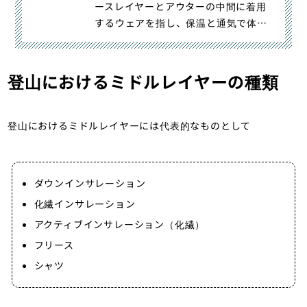
ースレイヤーとアウターの中間に着用
するウェアを指し、保温と通気で体温
調整をする役割があります。この｜登
山の服装-季節に応じたミドルレイヤー
選び方・用途別おすすめアイテム｜登
登山におけるミドルレイヤーの種類
山・トレラン・山スキーマガジン「山
旅旅」の「フリース・ミドルレイヤ
ー」（山のモノ｜登山ウェア）カテゴ
登山におけるミドルレイヤーには代表的なものとして
リの記事ページです。
ダウンインサレーション
化繊インサレーション
アクティブインサレーション（化繊）
フリース
シャツ