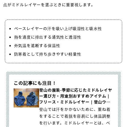
点がミドルレイヤーを選ぶときに重要視します。
ベースレイヤーの汗を吸い上げ吸湿性と吸水性
熱を適度に排出する通気性と透湿性
外気温を遮断する保温性
防寒着として持ち歩きやすい軽量性
この記事にも注目！
登山の服装-季節に応じたミドルレイヤ
ー選び方・用途別おすすめアイテム｜
フリース・ミドルレイヤー｜登山ウェ
ア｜山のモノ｜登山・トレラン・山ス
登山では汗をかかないために、重ね着
キーマガジン「山旅旅」
をすることで着脱を容易にし体温調整
を行います。ミドルレイヤーとは、ベ