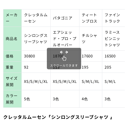
メーカ
クレッタルム
ティート
ファイン
パタゴニア
ー
ーセン
ンブロス
トラック
エアシェッ
ラミース
シンロングス
チルシャ
商品名
ド・プロ・プ
ピンニッ
リーブシャツ
ツ
ルオーバー
トシャツ
価格
30800
18700
17600
16500
スクロールできます
重量
92
113
195
205
サイズ
XS/S/M/L/XL
XS/S/M/L/XL
S/M/L/XL
S/M/L
展開
カラー
5色
3色
4色
3色
展開
クレッタルムーセン『シンロングスリーブシャツ
』