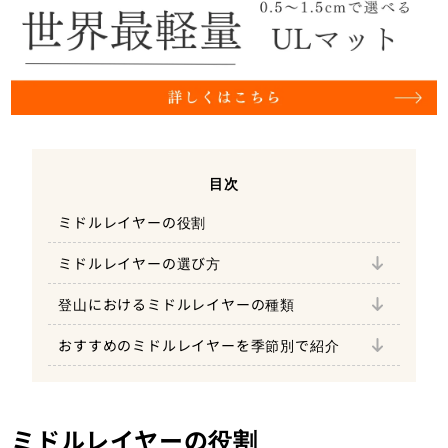
ザノースフェイス『エクスペディションド
目次
ライドットジップハイ』
ミドルレイヤーの役割
3シーズンの低山におけるミドルレイヤー
クレッタルムーセン『シンロングスリーブ
ダウンインサレーション
ファイントラック『ポリゴンULジャケッ
シャツ 』
ミドルレイヤーの選び方
3シーズンの高所登山におけるミドルレイヤー
ト』
モンベル『 U.L.サーマラップ』
化繊インサレーション
パタゴニア『エアシェッド・プロ・プルオ
登山におけるミドルレイヤーの種類
冬の低山におけるミドルレイヤー
縦走登山×夏
ノローナ『フォルケンティンオクタジャケ
ザノースフェイス『サンダージャケット』
ーバー』
アクティブインサレーション（化繊）
ット』
ザノースフェイス『バーサマイクロジャケ
おすすめのミドルレイヤーを季節別で紹介
冬の高所登山におけるミドルレイヤー
縦走登山×秋・春
パタゴニア『R1エア』
ティートンブロス 『チルシャツ』
ット』
フリース
ピークパフォーマンス『ビスライトアルフ
ァジャケット』
縦走登山×冬
パタゴニア『R1 テックフェイス・ジャケ
ファイントラック『ラミースピンニットシ
ザノースフェイス『ベントリックスジャケ
シャツ
ット』
ャツ』
ット』
ミレー『ティフォン50000 ストレッチジャ
低山登山×冬
ミドルレイヤーの役割
ケット』
パタゴニア『ナノ・パフ・ジャケット』