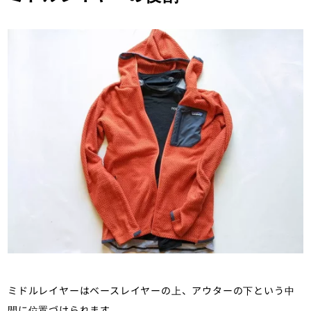
アークテリクス『アトムSLフーディ』
ブラックダイヤモンド『コエフィシエント
モンベル『トレールアクションジャケッ
Rab 『アルファフラッシュ』
ストームフーディ』
ト』
マウンテンハードウェア『コアエアシェル
パタゴニア『R1デイリージャケット』
パタゴニア『ダウン・セーター』
ウォームジャケット』
ミドルレイヤーはベースレイヤーの上、アウターの下という中
間に位置づけられます。