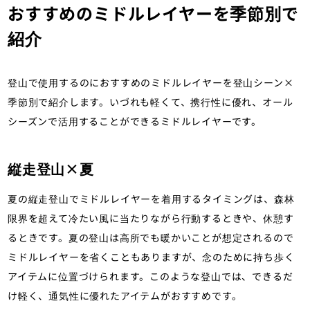
しめる登山シャツ｜登山・トレラン・
おすすめのミドルレイヤーを季節別で
山スキーマガジン「山旅旅」の「シャ
紹介
ツ」（山のモノ｜登山ウェア）カテゴ
リの記事ページです。
登山で使用するのにおすすめのミドルレイヤーを登山シーン×
季節別で紹介します。いづれも軽くて、携行性に優れ、オール
シーズンで活用することができるミドルレイヤーです。
縦走登山×夏
夏の縦走登山でミドルレイヤーを着用するタイミングは、森林
限界を超えて冷たい風に当たりながら行動するときや、休憩す
るときです。夏の登山は高所でも暖かいことが想定されるので
ミドルレイヤーを省くこともありますが、念のために持ち歩く
アイテムに位置づけられます。このような登山では、できるだ
け軽く、通気性に優れたアイテムがおすすめです。