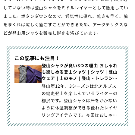
していない時は登山シャツをミドルレイヤーとして活用してい
ました。ボタンダウンなので、通気性に優れ、乾きも早く、腕
をまくれば涼しく過ごすことができるため、アークテリクスな
どが登山用シャツを販売し脚光を浴びています。
この記事にも注目！
登山シャツが良い3つの理由-おしゃれ
も楽しめる登山シャツ｜シャツ｜登山
ウェア｜山のモノ｜登山・トレラン・
山スキーマガジン「山旅旅」
登山歴12年、3シーズンは北アルプス
の縦走登山を楽しんでいるライターの
柳沢です。登山シャツは汗をかかない
ように体温調整ができる優れたレイヤ
リングアイテムです。今回はおしゃれ
も楽しめるデザイン性と機能性｜登山
シャツが良い3つの理由-おしゃれも楽