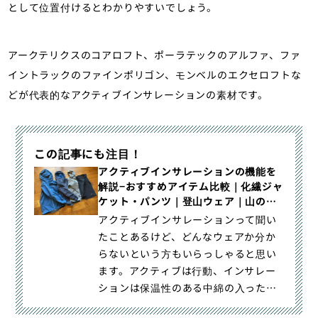
として位置付けるとわかりやすいでしょう。
アークテリクスのコアロフト、ポーラテックのアルファ、ファ
イントラックのファインポリゴン、モンベルのエクセロフトな
どが代表的なアクティブインサレーションの素材です。
この記事にも注目！
アクティブインサレーションの機能を
解説−おすすめアイテム比較｜化繊ジャ
ケット・パンツ｜登山ウェア｜山のモ
ノ｜登山・トレラン・山スキーマガジ
アクティブインサレーションって聞い
ン「山旅旅」
たことあるけど、どんなウェアか分か
らないという方もいらっしゃると思い
ます。アクティブは行動、インサレー
ションは保温性のある中綿の入ったウ
ェアなので、行動中に着用するこ｜ア