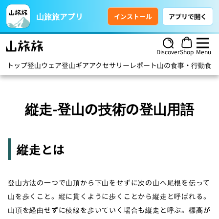
山旅旅アプリ
インストール
アプリで開く
Discover
Shop
Menu
トップ
登山ウェア
登山ギア
アクセサリー
レポート
山の食事・行動食
ハ
縦走-登山の技術の登山用語
縦走とは
登山方法の一つで山頂から下山をせずに次の山へ尾根を伝って
山を歩くこと。縦に貫くように歩くことから縦走と呼ばれる。
山頂を経由せずに稜線を歩いていく場合も縦走と呼ぶ。標高が