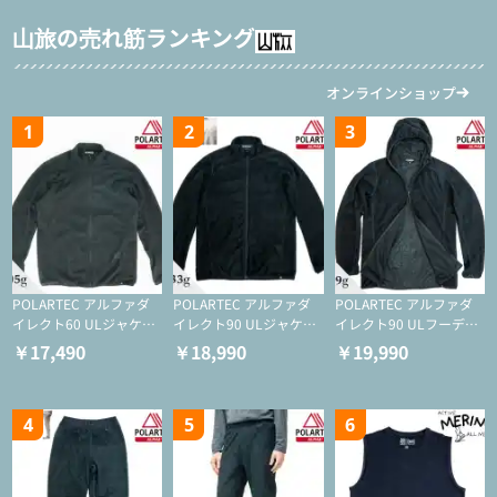
日用のリスト付き
い一本
山旅の売れ筋ランキング
オンラインショップ
1
2
3
POLARTEC アルファダ
POLARTEC アルファダ
POLARTEC アルファダ
イレクト60 ULジャケッ
イレクト90 ULジャケッ
イレクト90 ULフーディ
ト（登山/ミドルレイヤ
ト（アクティブインサレ
（アクティブインサレー
￥17,490
￥18,990
￥19,990
ー/化繊ジャケット）
ーション/ミドルレイヤ
ション/ミドルレイヤー/
ー/化繊ジャケット）
化繊ジャケット）
4
5
6