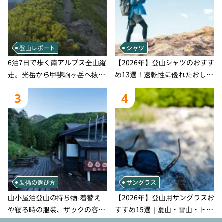
登山レポート
シャツ
6泊7日で歩く南アルプス全山縦
【2026年】登山シャツのおすす
走。光岳から甲斐駒ヶ岳へ抜け
め13選！速乾性に優れたおしゃ
る登山の記録
れなモデルを徹底紹介！
3
4
装備の選び方
サングラス
山小屋泊登山の持ち物‐着替え
【2026年】登山用サングラスお
や寝る時の服装、ザックの容量
すすめ15選｜夏山・雪山・トレ
などを徹底紹介！1泊2日、2泊3
ラン別、シーンで選ぶ失敗しな