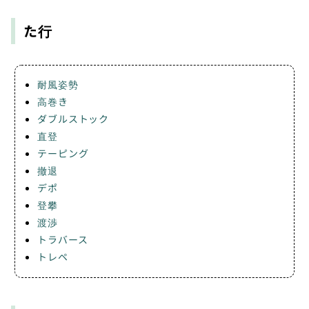
た行
耐風姿勢
高巻き
ダブルストック
直登
テーピング
撤退
デポ
登攀
渡渉
トラバース
トレペ