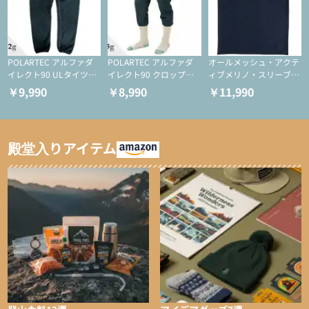
POLARTEC アルファダ
POLARTEC アルファダ
オールメッシュ・アクテ
イレクト90 ULタイツ
イレクト90 クロップド
ィブメリノ・スリーブレ
（アクティブインサレー
ULタイツ（アクティブ
ス
￥9,990
￥8,990
￥11,990
ション/テント泊用パジ
インサレーション/テン
ャマ/化繊パンツ/登山用
ト泊用パジャマ/化繊パ
タイツ）
ンツ/スキー用タイツ）
殿堂入りアイテム