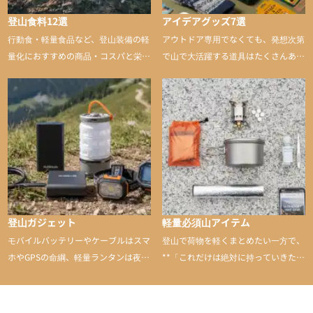
登山食料12選
アイデアグッズ7選
行動食・軽量食品など、登山装備の軽
アウトドア専用でなくても、発想次第
量化におすすめの商品・コスパと栄養
で山で大活躍する道具はたくさんあり
バランスに優れた行動食も紹介
ます。普段は街や家で使うものが、登
山に持ち込むと快適性や安心感をグッ
と引き上げてくれる――そんな意外性
のあるアイテムを紹介
登山ガジェット
軽量必須山アイテム
モバイルバッテリーやケーブルはスマ
登山で荷物を軽くまとめたい一方で、
ホやGPSの命綱、軽量ランタンは夜間
**「これだけは絶対に持っていきた
を快適に、登山用時計は標高や気圧を
い」**というアイテムがあります。軽
チェックできる頼れる存在。小さな道
量でありながら使い勝手に優れ、行動
具が、山での体験をぐっと快適に、そ
中も安心感を与えてくれる装備こそ、