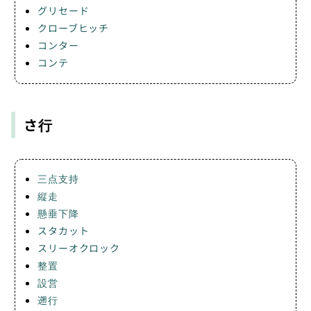
グリセード
クローブヒッチ
コンター
コンテ
さ行
三点支持
縦走
懸垂下降
スタカット
スリーオクロック
整置
設営
遡行