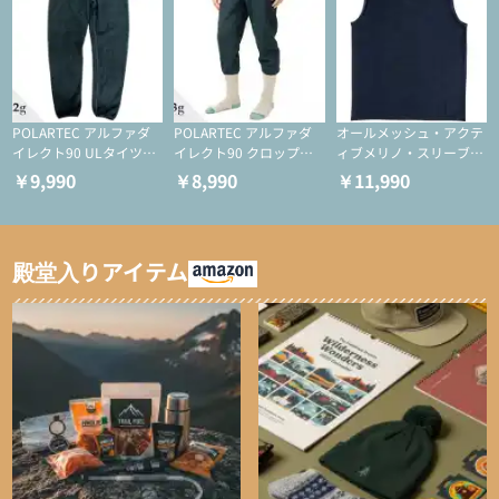
POLARTEC アルファダ
POLARTEC アルファダ
オールメッシュ・アクテ
イレクト90 ULタイツ
イレクト90 クロップド
ィブメリノ・スリーブレ
（アクティブインサレー
ULタイツ（アクティブ
ス
￥9,990
￥8,990
￥11,990
ション/テント泊用パジ
インサレーション/テン
ャマ/化繊パンツ/登山用
ト泊用パジャマ/化繊パ
タイツ）
ンツ/スキー用タイツ）
殿堂入りアイテム