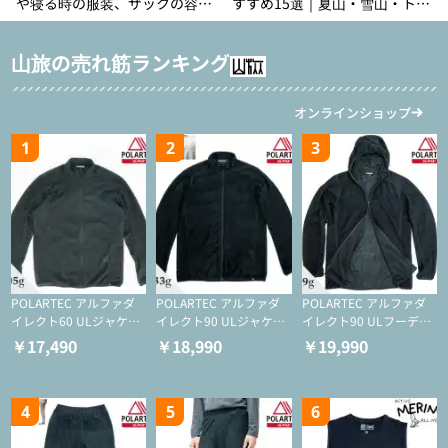
や寝る時の服装、ザックの容量
すすめ15選｜夏山・雪山・トレ
などを徹底紹介！1泊2日、2泊3
ラン別、シーンで選ぶ失敗しな
日用のリスト付き
い一本
山旅の売れ筋ランキング
オンラインショップ
1
2
3
POLARTEC アルファダ
POLARTEC アルファダ
POLARTEC アルファダ
イレクト60 ULジャケッ
イレクト90 ULジャケッ
イレクト90 ULフーディ
ト（登山/ミドルレイヤ
ト（アクティブインサレ
（アクティブインサレー
￥17,490
￥18,990
￥19,990
ー/化繊ジャケット）
ーション/ミドルレイヤ
ション/ミドルレイヤー/
ー/化繊ジャケット）
化繊ジャケット）
4
5
6