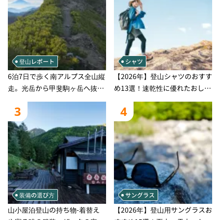
登山レポート
シャツ
6泊7日で歩く南アルプス全山縦
【2026年】登山シャツのおすす
走。光岳から甲斐駒ヶ岳へ抜け
め13選！速乾性に優れたおしゃ
る登山の記録
れなモデルを徹底紹介！
3
4
装備の選び方
サングラス
山小屋泊登山の持ち物‐着替え
【2026年】登山用サングラスお