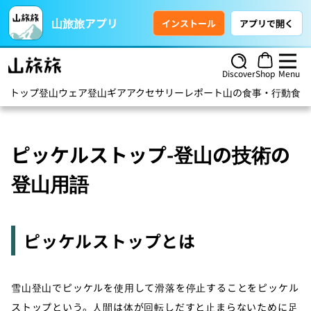
山旅旅アプリ
インストール
アプリで開く
Discover
Shop
Menu
トップ
登山ウェア
登山ギア
アクセサリー
レポート
山の食事・行動食
ハ
ピッケルストップ-登山の技術の
登山用語
ピッケルストップとは
雪山登山でピッケルを使用して滑落を停止することをピッケル
ストップという。人間は体が回転しだすと止まらないために足