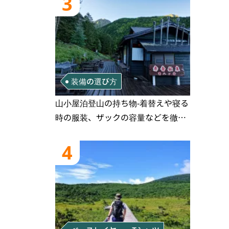
3
装備の選び方
山小屋泊登山の持ち物‐着替えや寝る
時の服装、ザックの容量などを徹底
紹介！1泊2日、2泊3日用のリスト付
き
4