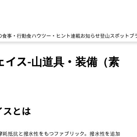
の食事・行動食
ハウツー・ヒント
連載
お知らせ
登山スポット
ブ
ェイス-山道具・装備（素
イスとは
摩耗抵抗と撥水性をもつファブリック。撥水性を追加