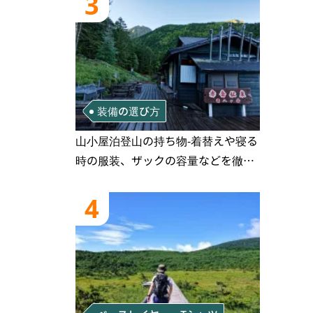
3
装備の選び方
山小屋泊登山の持ち物‐着替えや寝る
時の服装、ザックの容量などを徹底
紹介！1泊2日、2泊3日用のリスト付
き
4