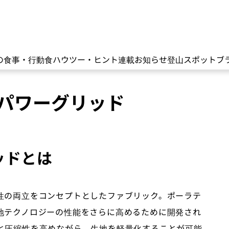
の食事・行動食
ハウツー・ヒント
連載
お知らせ
登山スポット
ブ
パワーグリッド
ッドとは
性の両立をコンセプトとしたファブリック。ポーラテ
地テクノロジーの性能をさらに高めるために開発され
と圧縮性を高めながら、生地を軽量化することが可能