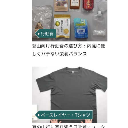
行動食
登山向け行動食の選び方：内臓に優
しくバテない栄養バランス
ベースレイヤー・Tシャツ
夏の山行に寄り添う日常着：ユニク