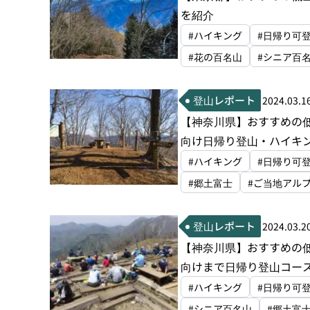
を紹介
#ハイキング
#日帰り可
#花の百名山
#シニア百
登山レポート
2024.03.1
【神奈川県】おすすめの
向け日帰り登山・ハイキ
#ハイキング
#日帰り可
#郷土富士
#ご当地アル
登山レポート
2024.03.2
【神奈川県】おすすめの
向けまで日帰り登山コー
#ハイキング
#日帰り可
#シニア百名山
#郷土富