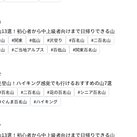
4
山13選！初心者から中上級者向けまで日帰りできる山
登山
#関東
#低山
#沢登り
#百名山
#二百名山
名山
#ご当地アルプス
#百低山
#関東百名山
2
見登山！ハイキング感覚でも行けるおすすめの山7選
#百名山
#二百名山
#花の百名山
#シニア百名山
#ぐんま百名山
#ハイキング
7
山13選！初心者から中上級者向けまで日帰りできる山