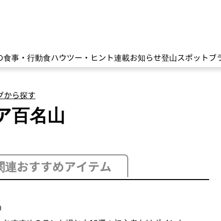
の食事・行動食
ハウツー・ヒント
連載
お知らせ
登山スポット
ブ
グから探す
ア百名山
関連おすすめアイテム
0