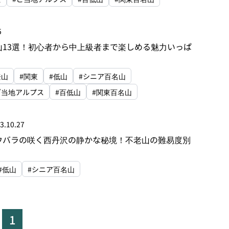
5
山13選！初心者から中上級者まで楽しめる魅力いっぱ
登山
#関東
#低山
#シニア百名山
ご当地アルプス
#百低山
#関東百名山
3.10.27
ウバラの咲く西丹沢の静かな秘境！不老山の難易度別
#低山
#シニア百名山
1