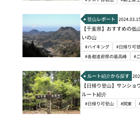
登山レポート
2024.03.1
【千葉県】おすすめの低
いの山
#ハイキング
#日帰り可
#各都道府県の最高峰
#
ルート紹介から探す
202
【日帰り登山】サンショ
ルート紹介
#日帰り可登山
#関東