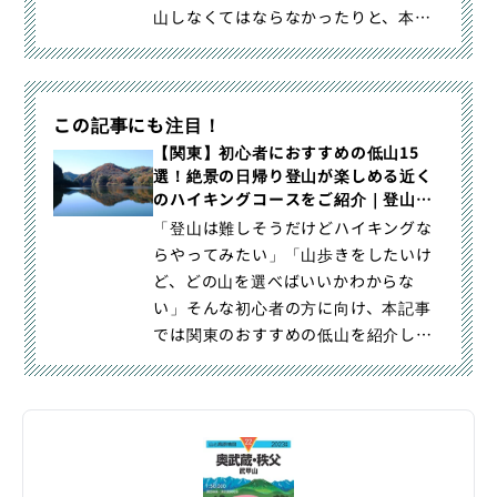
山しなくてはならなかったりと、本数
の少ないバスの時間に縛られがち｜
【関東】電車だけで行けるアクセスし
やすい低山12選-駅から歩いて日帰り登
この記事にも注目！
山・ハイキングが楽しめる！｜登山・
トレラン・山スキーマガジン「山旅
【関東】初心者におすすめの低山15
選！絶景の日帰り登山が楽しめる近く
旅」の「登山レポート」（山のコト｜
のハイキングコースをご紹介｜登山レ
レポート）カテゴリの記事ページで
ポート｜レポート｜山のコト｜登山・
「登山は難しそうだけどハイキングな
す。
トレラン・山スキーマガジン「山旅
らやってみたい」「山歩きをしたいけ
旅」
ど、どの山を選べばいいかわからな
い」そんな初心者の方に向け、本記事
では関東のおすすめの低山を紹介して
います。初心者が山が選ぶ際に目安｜
【関東】初心者におすすめの低山15
選！絶景の日帰り登山が楽しめる近く
のハイキングコースをご紹介｜登山・
トレラン・山スキーマガジン「山旅
旅」の「登山レポート」（山のコト｜