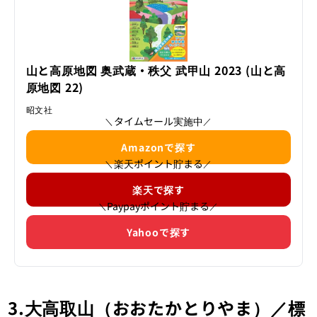
事ページです。
山と高原地図 奥武蔵・秩父 武甲山 2023 (山と高
原地図 22)
昭文社
タイムセール実施中
＼
／
Amazonで探す
楽天ポイント貯まる
＼
／
楽天で探す
Paypayポイント貯まる
＼
／
Yahooで探す
3.大高取山（おおたかとりやま）／標