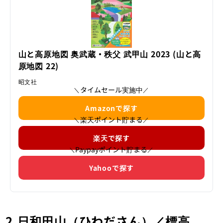
レポート）カテゴリの記事ページで
す。
山と高原地図 奥武蔵・秩父 武甲山 2023 (山と高
原地図 22)
昭文社
タイムセール実施中
＼
／
Amazonで探す
楽天ポイント貯まる
＼
／
楽天で探す
Paypayポイント貯まる
＼
／
Yahooで探す
2.日和田山（ひわださん）／標高