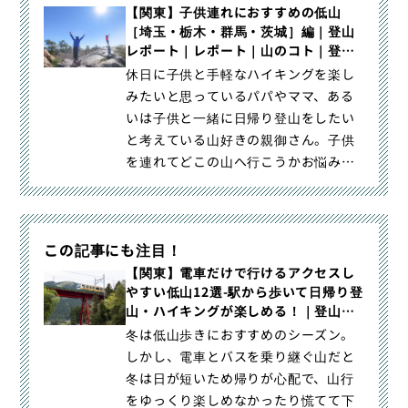
「山旅旅」の「登山レポート」（山の
【関東】子供連れにおすすめの低山
［埼玉・栃木・群馬・茨城］編｜登山
コト｜レポート）カテゴリの記事ペー
レポート｜レポート｜山のコト｜登
ジです。
山・トレラン・山スキーマガジン「山
休日に子供と手軽なハイキングを楽し
旅旅」
みたいと思っているパパやママ、ある
いは子供と一緒に日帰り登山をしたい
と考えている山好きの親御さん。子供
を連れてどこの山へ行こうかお悩みで
はありませんか。この記事では関｜
【関東】子供連れにおすすめの低山
［埼玉・栃木・群馬・茨城］編｜登
この記事にも注目！
山・トレラン・山スキーマガジン「山
旅旅」の「登山レポート」（山のコト
【関東】電車だけで行けるアクセスし
やすい低山12選-駅から歩いて日帰り登
｜レポート）カテゴリの記事ページで
山・ハイキングが楽しめる！｜登山レ
す。
ポート｜レポート｜山のコト｜登山・
冬は低山歩きにおすすめのシーズン。
トレラン・山スキーマガジン「山旅
しかし、電車とバスを乗り継ぐ山だと
旅」
冬は日が短いため帰りが心配で、山行
をゆっくり楽しめなかったり慌てて下