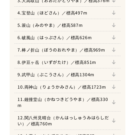
3.大高取山（おおたかとりやま）／標高376m
アクセス
おすすめ登山コース
4.宝登山（ほどさん）／標高497m
アクセス
おすすめ登山コース
5.簑山（みのやま）／標高587m
アクセス
おすすめ登山コース
6.破風山（はっぷさん）／標高626m
アクセス
おすすめ登山コース
7.棒ノ折山（ぼうのおれやま）／標高969m
アクセス
おすすめ登山コース
8.伊豆ヶ岳（いずがたけ）／標高851m
アクセス
おすすめ登山コース
9.武甲山（ぶこうさん）／標高1304m
アクセス
おすすめ登山コース
10.両神山（りょうかみさん）／標高1723m
アクセス
おすすめ登山コース
11.鐘撞堂山（かねつきどうやま）／標高330
アクセス
m
おすすめ登山コース
12.関八州見晴台（かんはっしゅうみはらしだ
アクセス
い）／標高760m
おすすめ登山コース