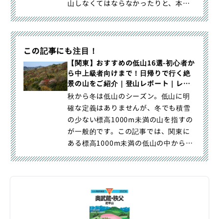
山しなくてはならなかったりと、本数
の少ないバスの時間に縛られがち｜
【関東】電車だけで行けるアクセスし
やすい低山12選-駅から歩いて日帰り登
この記事にも注目！
山・ハイキングが楽しめる！｜登山・
トレラン・山スキーマガジン「山旅
【関東】おすすめの低山16選-初心者か
ら中上級者向けまで！日帰りで行く絶
旅」の「登山レポート」（山のコト｜
景の山をご紹介｜登山レポート｜レポ
レポート）カテゴリの記事ページで
ート｜山のコト｜登山・トレラン・山
秋から冬は低山のシーズン。低山に明
す。
スキーマガジン「山旅旅」
確な定義はありませんが、冬でも積雪
の少ない標高1000m未満の山を指すの
が一般的です。この記事では、関東に
ある標高1000m未満の低山の中からお
すすめをご紹介。すべて｜【関東】お
すすめの低山16選-初心者から中上級者
向けまで！日帰りで行く絶景の山をご
紹介｜登山・トレラン・山スキーマガ
ジン「山旅旅」の「登山レポート」
（山のコト｜レポート）カテゴリの記