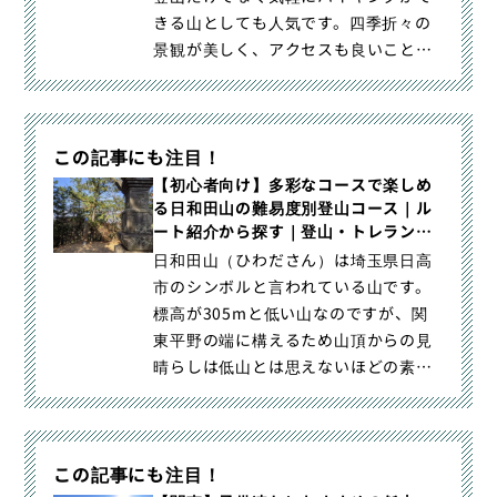
きる山としても人気です。四季折々の
景観が美しく、アクセスも良いことか
ら万人に親しまれています。本記｜日
和田山登山｜日帰り難易度別ルート3選
【春と秋のお花見登山】｜登山・トレ
この記事にも注目！
ラン・山スキーマガジン「山旅旅」の
「ルート紹介から探す」（）カテゴリ
【初心者向け】多彩なコースで楽しめ
る日和田山の難易度別登山コース｜ル
の記事ページです。
ート紹介から探す｜登山・トレラン・
山スキーマガジン「山旅旅」
日和田山（ひわださん）は埼玉県日高
市のシンボルと言われている山です。
標高が305mと低い山なのですが、関
東平野の端に構えるため山頂からの見
晴らしは低山とは思えないほどの素晴
らしい景色です。麓には曼殊沙｜【初
心者向け】多彩なコースで楽しめる日
和田山の難易度別登山コース｜登山・
この記事にも注目！
トレラン・山スキーマガジン「山旅