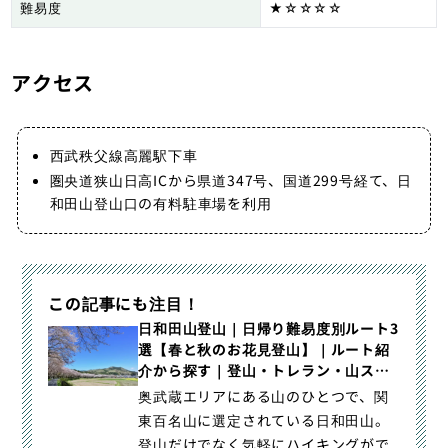
難易度
★☆☆☆☆
アクセス
西武秩父線高麗駅下車
圏央道狭山日高ICから県道347号、国道299号経て、日
和田山登山口の有料駐車場を利用
この記事にも注目！
日和田山登山｜日帰り難易度別ルート3
選【春と秋のお花見登山】｜ルート紹
介から探す｜登山・トレラン・山スキ
ーマガジン「山旅旅」
奥武蔵エリアにある山のひとつで、関
東百名山に選定されている日和田山。
登山だけでなく気軽にハイキングがで