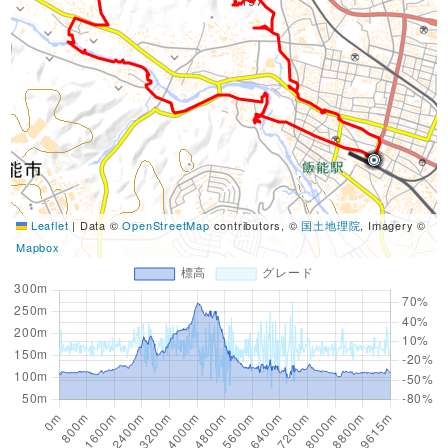
Leaflet
|
Data ©
OpenStreetMap
contributors, ©
国土地理院
, Imagery ©
Mapbox