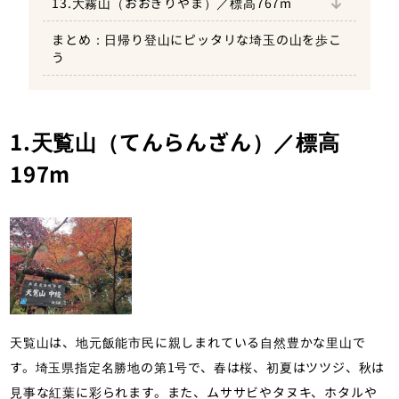
13.大霧山（おおぎりやま）／標高767m
アクセス
おすすめ登山コース
まとめ：日帰り登山にピッタリな埼玉の山を歩こ
アクセス
う
1.天覧山（てんらんざん）／標高
197m
天覧山は、地元飯能市民に親しまれている自然豊かな里山で
す。埼玉県指定名勝地の第1号で、春は桜、初夏はツツジ、秋は
見事な紅葉に彩られます。また、ムササビやタヌキ、ホタルや