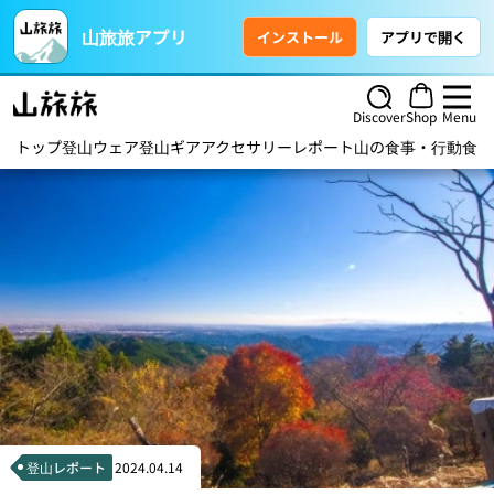
山旅旅アプリ
インストール
アプリで開く
Discover
Shop
Menu
トップ
登山ウェア
登山ギア
アクセサリー
レポート
山の食事・行動食
ハ
登山レポート
2024.04.14