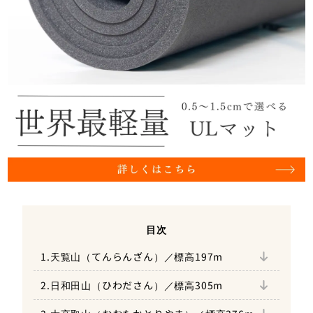
目次
1.天覧山（てんらんざん）／標高197m
おすすめ登山コース
2.日和田山（ひわださん）／標高305m
アクセス
おすすめ登山コース