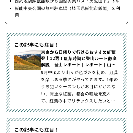
西武池袋線飯能駅から国際興業バス「天覧山下」下車
飯能中央公園の無料駐車場（埼玉県飯能市飯能）を利
用
この記事にも注目！
東京から日帰りで行けるおすすめ紅葉
登山12選！紅葉時期と登山ルート徹底
解説｜登山レポート｜レポート｜山の
コト｜登山・トレラン・山スキーマガ
9月中頃より山々が色づきを初め、紅葉
ジン「山旅旅」
を楽しめる季節がやってきます。1年の
うち短いシーズンしかお目にかかれな
い、貴重な紅葉。都会の喧騒を忘れ
て、紅葉の中でリラックスしたいと思
うものの「日帰りでどこまで行｜東京
から日帰りで行けるおすすめ紅葉登山
12選！紅葉時期と登山ルート徹底解説
この記事にも注目！
｜登山・トレラン・山スキーマガジン