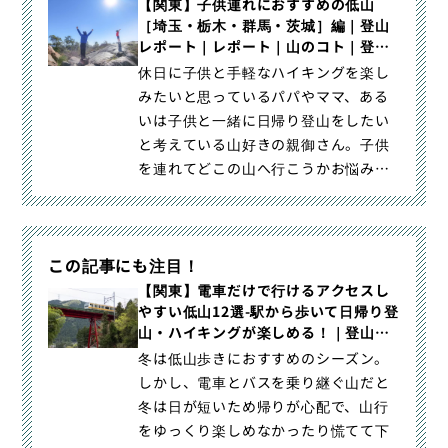
旅」の「ルート紹介から探す」（）カ
【関東】子供連れにおすすめの低山
［埼玉・栃木・群馬・茨城］編｜登山
テゴリの記事ページです。
レポート｜レポート｜山のコト｜登
山・トレラン・山スキーマガジン「山
休日に子供と手軽なハイキングを楽し
旅旅」
みたいと思っているパパやママ、ある
いは子供と一緒に日帰り登山をしたい
と考えている山好きの親御さん。子供
を連れてどこの山へ行こうかお悩みで
はありませんか。この記事では関｜
【関東】子供連れにおすすめの低山
［埼玉・栃木・群馬・茨城］編｜登
この記事にも注目！
山・トレラン・山スキーマガジン「山
旅旅」の「登山レポート」（山のコト
【関東】電車だけで行けるアクセスし
やすい低山12選-駅から歩いて日帰り登
｜レポート）カテゴリの記事ページで
山・ハイキングが楽しめる！｜登山レ
す。
ポート｜レポート｜山のコト｜登山・
冬は低山歩きにおすすめのシーズン。
トレラン・山スキーマガジン「山旅
しかし、電車とバスを乗り継ぐ山だと
旅」
冬は日が短いため帰りが心配で、山行
をゆっくり楽しめなかったり慌てて下