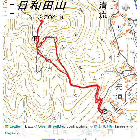
+
−
Leaflet
|
Data ©
OpenStreetMap
contributors, ©
国土地理院
, Imagery ©
Mapbox