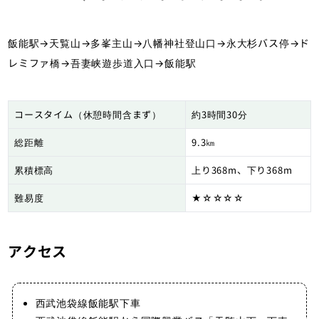
飯能駅→天覧山→多峯主山→八幡神社登山口→永大杉バス停→ド
レミファ橋→吾妻峡遊歩道入口→飯能駅
コースタイム（休憩時間含まず）
約3時間30分
総距離
9.3㎞
累積標高
上り368m、下り368m
難易度
★☆☆☆☆
アクセス
西武池袋線飯能駅下車