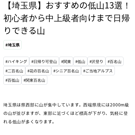
【埼玉県】おすすめの低山13選！
初心者から中上級者向けまで日帰
りできる山
#埼玉県
#ハイキング
#日帰り可登山
#関東
#低山
#沢登り
#百名山
#二百名山
#花の百名山
#シニア百名山
#ご当地アルプス
#百低山
#関東百名山
埼玉県は県西部に山が集中しています。西端県境には2000m級
の山が並びますが、東部に近づくほど標高が下がり、気軽に登
れる低山が多くなります。