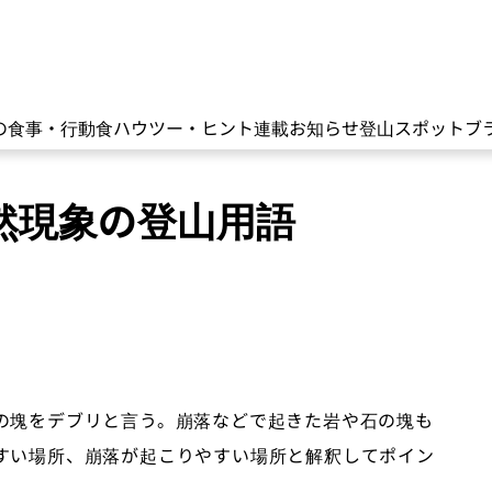
の食事・行動食
ハウツー・ヒント
連載
お知らせ
登山スポット
ブ
然現象の登山用語
の塊をデブリと言う。崩落などで起きた岩や石の塊も
すい場所、崩落が起こりやすい場所と解釈してポイン