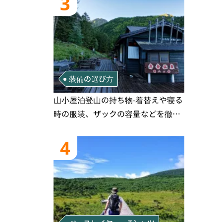
3
装備の選び方
山小屋泊登山の持ち物‐着替えや寝る
時の服装、ザックの容量などを徹底
紹介！1泊2日、2泊3日用のリスト付
き
4