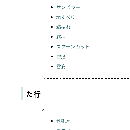
サンピラー
地すべり
縞枯れ
霜柱
スプーンカット
雪渓
雪庇
た行
鉄砲水