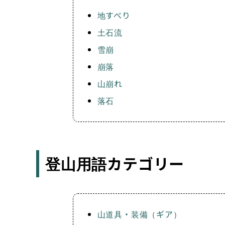
地すべり
土石流
雪崩
崩落
山崩れ
落石
登山用語カテゴリー
山道具・装備（ギア）