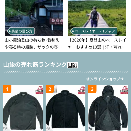
装備の選び方
ベースレイヤー・Tシャツ
山小屋泊登山の持ち物‐着替え
【2026年】夏登山のベースレイ
や寝る時の服装、ザックの容量
ヤーおすすめ10選｜汗・蒸れ・
などを徹底紹介！1泊2日、2泊3
汗冷え対策に効く選び方
日用のリスト付き
山旅の売れ筋ランキング
オンラインショップ
1
2
3