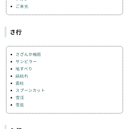
ご来光
さ行
さざんか梅雨
サンピラー
地すべり
縞枯れ
霜柱
スプーンカット
雪渓
雪庇