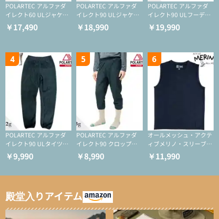
POLARTEC アルファダ
POLARTEC アルファダ
POLARTEC アルファダ
イレクト60 ULジャケッ
イレクト90 ULジャケッ
イレクト90 ULフーディ
ト（登山/ミドルレイヤ
ト（アクティブインサレ
（アクティブインサレー
￥17,490
￥18,990
￥19,990
ー/化繊ジャケット）
ーション/ミドルレイヤ
ション/ミドルレイヤー/
ー/化繊ジャケット）
化繊ジャケット）
4
5
6
POLARTEC アルファダ
POLARTEC アルファダ
オールメッシュ・アクテ
イレクト90 ULタイツ
イレクト90 クロップド
ィブメリノ・スリーブレ
（アクティブインサレー
ULタイツ（アクティブ
ス
￥9,990
￥8,990
￥11,990
ション/テント泊用パジ
インサレーション/テン
ャマ/化繊パンツ/登山用
ト泊用パジャマ/化繊パ
タイツ）
ンツ/スキー用タイツ）
殿堂入りアイテム