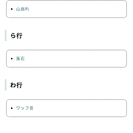
山崩れ
ら行
落石
わ行
ワッフ音