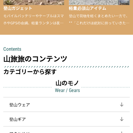
登山ガジェット
軽量必須山アイテム
モバイルバッテリーやケーブルはスマ
登山で荷物を軽くまとめたい一方で、
ホやGPSの命綱、軽量ランタンは夜間
**「これだけは絶対に持っていきた
を快適に、登山用時計は標高や気圧を
い」**というアイテムがあります。軽
チェックできる頼れる存在。小さな道
量でありながら使い勝手に優れ、行動
具が、山での体験をぐっと快適に、そ
中も安心感を与えてくれる装備こそ、
Contents
して安全にしてくれます
登山を快適にしてくれる鍵
山旅旅のコンテンツ
カテゴリーから探す
山のモノ
Wear / Gears
登山ウェア
登山ギア