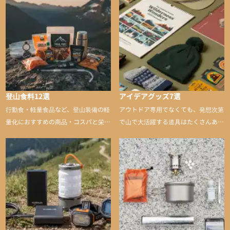
登山食料12選
アイデアグッズ7選
行動食・軽量食品など、登山装備の軽
アウトドア専用でなくても、発想次第
量化におすすめの商品・コスパと栄養
で山で大活躍する道具はたくさんあり
バランスに優れた行動食も紹介
ます。普段は街や家で使うものが、登
山に持ち込むと快適性や安心感をグッ
と引き上げてくれる――そんな意外性
のあるアイテムを紹介