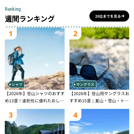
Ranking
週間ランキング
20位までを見る
1
2
シャツ
サングラス
【2026年】登山シャツのおすす
【2026年】登山用サングラスお
め13選！速乾性に優れたおしゃ
すすめ15選｜夏山・雪山・トレ
れなモデルを徹底紹介！
ラン別、シーンで選ぶ失敗しな
3
4
い一本