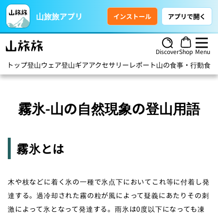
山旅旅アプリ
インストール
アプリで開く
Discover
Shop
Menu
トップ
登山ウェア
登山ギア
アクセサリー
レポート
山の食事・行動食
ハ
霧氷-山の自然現象の登山用語
霧氷とは
木や枝などに着く氷の一種で氷点下においてこれ等に付着し発
達する。過冷却された霧の粒が風によって疑義にあたりその刺
激によって氷となって発達する。雨氷は0度以下になっても凍