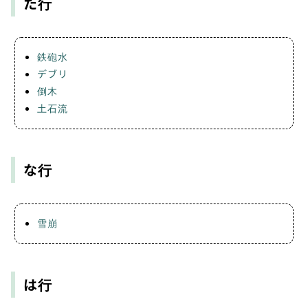
た行
鉄砲水
デブリ
倒木
土石流
な行
雪崩
は行