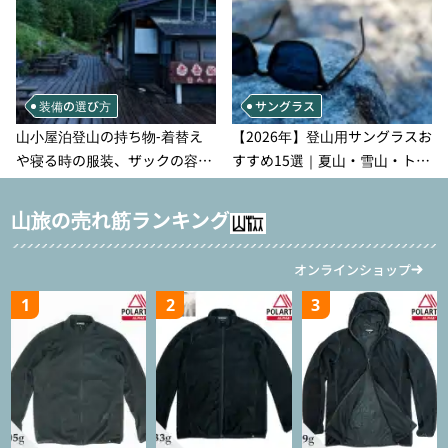
装備の選び方
サングラス
山小屋泊登山の持ち物‐着替え
【2026年】登山用サングラスお
や寝る時の服装、ザックの容量
すすめ15選｜夏山・雪山・トレ
などを徹底紹介！1泊2日、2泊3
ラン別、シーンで選ぶ失敗しな
日用のリスト付き
い一本
山旅の売れ筋ランキング
オンラインショップ
1
2
3