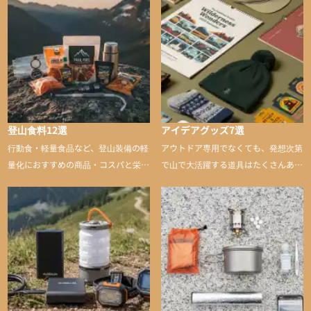
登山食料12選
アイデアグッズ7選
行動食・軽量食品など、登山装備の軽
アウトドア専用でなくても、発想次第
量化におすすめの商品・コスパと栄養
で山で大活躍する道具はたくさんあり
バランスに優れた行動食も紹介
ます。普段は街や家で使うものが、登
山に持ち込むと快適性や安心感をグッ
と引き上げてくれる――そんな意外性
のあるアイテムを紹介