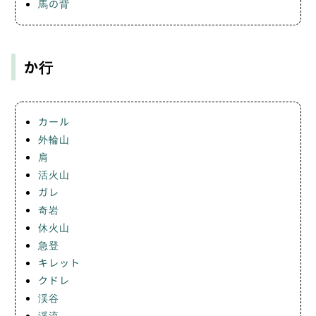
馬の背
か行
カール
外輪山
肩
活火山
ガレ
奇岩
休火山
急登
キレット
クドレ
渓谷
渓流