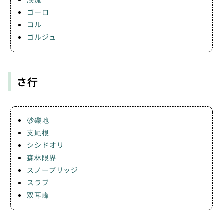
ゴーロ
コル
ゴルジュ
さ行
砂礫地
支尾根
シシドオリ
森林限界
スノーブリッジ
スラブ
双耳峰