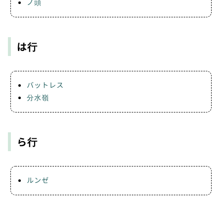
ノ頭
は行
バットレス
分水嶺
ら行
ルンゼ