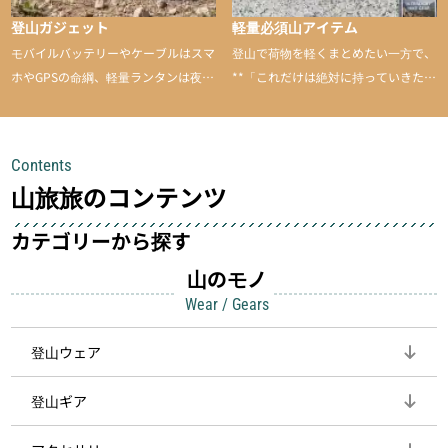
登山ガジェット
軽量必須山アイテム
モバイルバッテリーやケーブルはスマ
登山で荷物を軽くまとめたい一方で、
ホやGPSの命綱、軽量ランタンは夜間
**「これだけは絶対に持っていきた
を快適に、登山用時計は標高や気圧を
い」**というアイテムがあります。軽
チェックできる頼れる存在。小さな道
量でありながら使い勝手に優れ、行動
具が、山での体験をぐっと快適に、そ
中も安心感を与えてくれる装備こそ、
Contents
して安全にしてくれます
登山を快適にしてくれる鍵
山旅旅のコンテンツ
カテゴリーから探す
山のモノ
Wear / Gears
登山ウェア
登山ギア