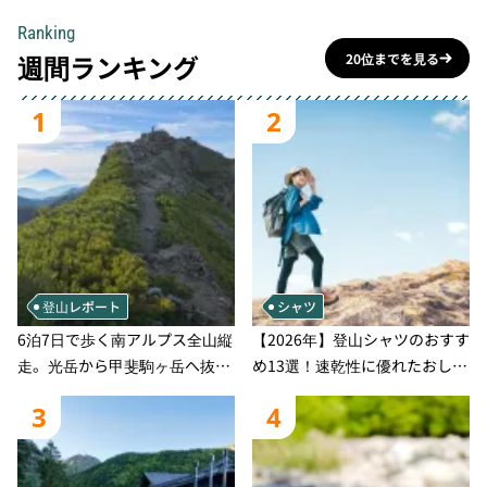
Ranking
週間ランキング
20位までを見る
1
2
登山レポート
シャツ
6泊7日で歩く南アルプス全山縦
【2026年】登山シャツのおすす
走。光岳から甲斐駒ヶ岳へ抜け
め13選！速乾性に優れたおしゃ
る登山の記録
れなモデルを徹底紹介！
3
4