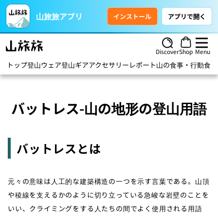
山旅旅アプリ
インストール
アプリで開く
Discover
Shop
Menu
トップ
登山ウェア
登山ギア
アクセサリー
レポート
山の食事・行動食
ハ
バットレス-山の地形の登山用語
バットレスとは
元々の意味は人工的な建築構造の一つを示す言葉である。山頂
や稜線を支えるかのように切り立っている急峻な岩壁のことを
いい、クライミングをする人たちの間でよく使用される用語