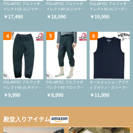
POLARTEC アルファダ
POLARTEC アルファダ
POLARTEC アルファダ
イレクト60 ULジャケッ
イレクト90 ULジャケッ
イレクト90 ULフーディ
ト（登山/ミドルレイヤ
ト（アクティブインサレ
（アクティブインサレー
￥17,490
￥18,990
￥19,990
ー/化繊ジャケット）
ーション/ミドルレイヤ
ション/ミドルレイヤー/
ー/化繊ジャケット）
化繊ジャケット）
4
5
6
POLARTEC アルファダ
POLARTEC アルファダ
オールメッシュ・アクテ
イレクト90 ULタイツ
イレクト90 クロップド
ィブメリノ・スリーブレ
（アクティブインサレー
ULタイツ（アクティブ
ス
￥9,990
￥8,990
￥11,990
ション/テント泊用パジ
インサレーション/テン
ャマ/化繊パンツ/登山用
ト泊用パジャマ/化繊パ
タイツ）
ンツ/スキー用タイツ）
殿堂入りアイテム