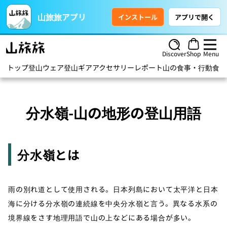
山旅旅アプリ
インストール
アプリで開く
Discover
Shop
Menu
トップ
登山ウェア
登山ギア
アクセサリー
レポート
山の食事・行動食
ハ
分水嶺-山の地形の登山用語
分水嶺とは
雨の別れ道として使用される。日本列島において太平洋と日本
海に分ける分水嶺の連続線を中央分水嶺と言う。異なる水系の
境界線をさす地理用語で山の上などにある場合が多い。