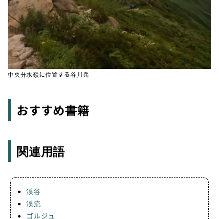
中央分水嶺に位置する谷川岳
おすすめ書籍
関連用語
渓谷
渓流
ゴルジュ