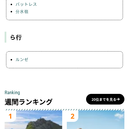
バットレス
分水嶺
ら行
ルンゼ
Ranking
週間ランキング
20位までを見る
1
2