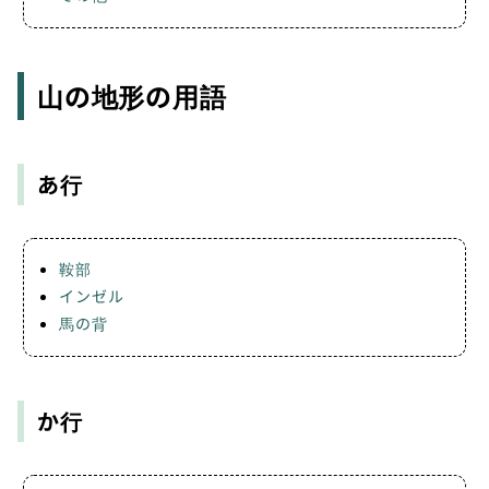
山の地形の用語
あ行
鞍部
インゼル
馬の背
か行