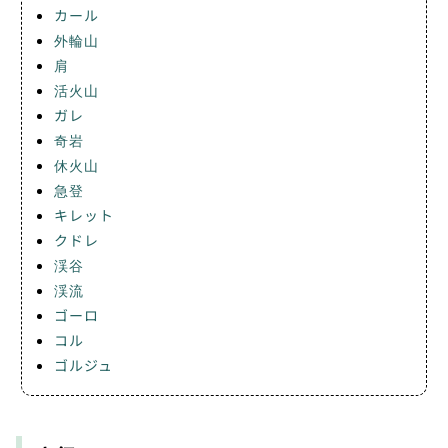
カール
外輪山
肩
活火山
ガレ
奇岩
休火山
急登
キレット
クドレ
渓谷
渓流
ゴーロ
コル
ゴルジュ