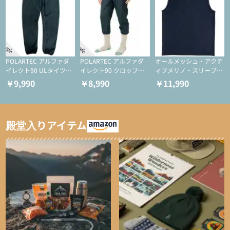
POLARTEC アルファダ
POLARTEC アルファダ
オールメッシュ・アクテ
イレクト90 ULタイツ
イレクト90 クロップド
ィブメリノ・スリーブレ
（アクティブインサレー
ULタイツ（アクティブ
ス
￥9,990
￥8,990
￥11,990
ション/テント泊用パジ
インサレーション/テン
ャマ/化繊パンツ/登山用
ト泊用パジャマ/化繊パ
タイツ）
ンツ/スキー用タイツ）
殿堂入りアイテム