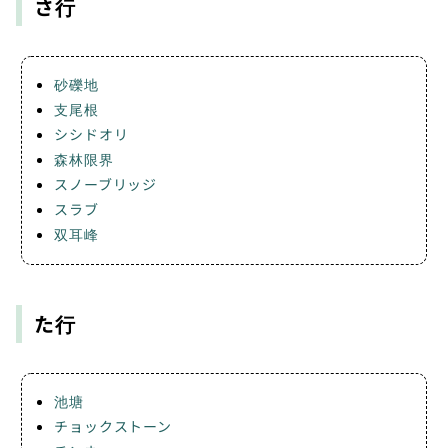
さ行
砂礫地
支尾根
シシドオリ
森林限界
スノーブリッジ
スラブ
双耳峰
た行
池塘
チョックストーン