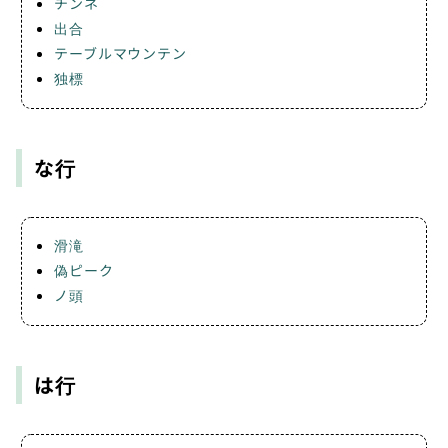
チンネ
出合
テーブルマウンテン
独標
な行
滑滝
偽ピーク
ノ頭
は行