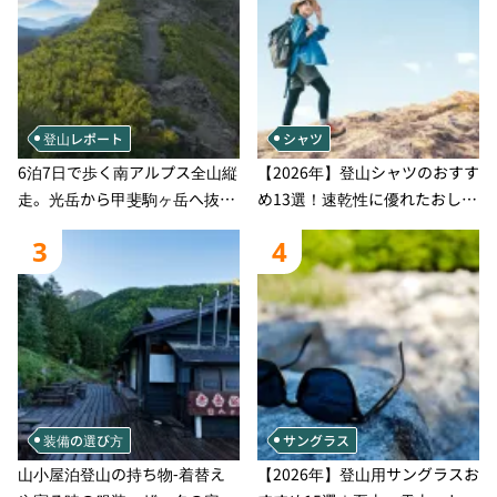
登山レポート
シャツ
6泊7日で歩く南アルプス全山縦
【2026年】登山シャツのおすす
走。光岳から甲斐駒ヶ岳へ抜け
め13選！速乾性に優れたおしゃ
る登山の記録
れなモデルを徹底紹介！
3
4
装備の選び方
サングラス
山小屋泊登山の持ち物‐着替え
【2026年】登山用サングラスお