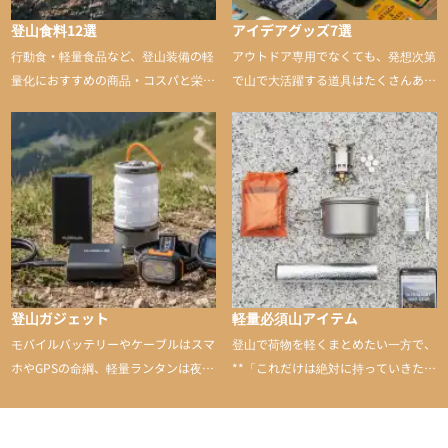
登山食料12選
アイデアグッズ7選
行動食・軽量食品など、登山装備の軽
アウトドア専用でなくても、発想次第
量化におすすめの商品・コスパと栄養
で山で大活躍する道具はたくさんあり
バランスに優れた行動食も紹介
ます。普段は街や家で使うものが、登
山に持ち込むと快適性や安心感をグッ
と引き上げてくれる――そんな意外性
のあるアイテムを紹介
登山ガジェット
軽量必須山アイテム
モバイルバッテリーやケーブルはスマ
登山で荷物を軽くまとめたい一方で、
ホやGPSの命綱、軽量ランタンは夜間
**「これだけは絶対に持っていきた
を快適に、登山用時計は標高や気圧を
い」**というアイテムがあります。軽
チェックできる頼れる存在。小さな道
量でありながら使い勝手に優れ、行動
具が、山での体験をぐっと快適に、そ
中も安心感を与えてくれる装備こそ、