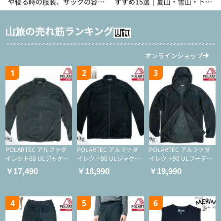
や寝る時の服装、ザックの容量
すすめ15選｜夏山・雪山・トレ
などを徹底紹介！1泊2日、2泊3
ラン別、シーンで選ぶ失敗しな
日用のリスト付き
い一本
山旅の売れ筋ランキング
オンラインショップ
1
2
3
POLARTEC アルファダ
POLARTEC アルファダ
POLARTEC アルファダ
イレクト60 ULジャケッ
イレクト90 ULジャケッ
イレクト90 ULフーディ
ト（登山/ミドルレイヤ
ト（アクティブインサレ
（アクティブインサレー
￥17,490
￥18,990
￥19,990
ー/化繊ジャケット）
ーション/ミドルレイヤ
ション/ミドルレイヤー/
ー/化繊ジャケット）
化繊ジャケット）
4
5
6