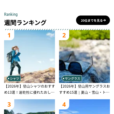
Ranking
週間ランキング
20位までを見る
1
2
シャツ
サングラス
【2026年】登山シャツのおすす
【2026年】登山用サングラスお
め13選！速乾性に優れたおしゃ
すすめ15選｜夏山・雪山・トレ
れなモデルを徹底紹介！
ラン別、シーンで選ぶ失敗しな
3
4
い一本