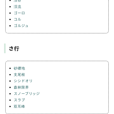
渓流
ゴーロ
コル
ゴルジュ
さ行
砂礫地
支尾根
シシドオリ
森林限界
スノーブリッジ
スラブ
双耳峰