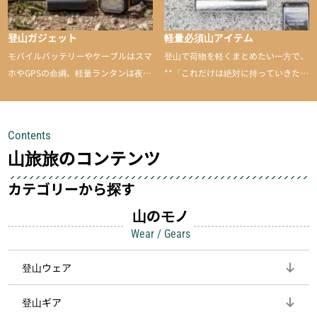
登山ガジェット
軽量必須山アイテム
モバイルバッテリーやケーブルはスマ
登山で荷物を軽くまとめたい一方で、
ホやGPSの命綱、軽量ランタンは夜間
**「これだけは絶対に持っていきた
を快適に、登山用時計は標高や気圧を
い」**というアイテムがあります。軽
チェックできる頼れる存在。小さな道
量でありながら使い勝手に優れ、行動
具が、山での体験をぐっと快適に、そ
中も安心感を与えてくれる装備こそ、
Contents
して安全にしてくれます
登山を快適にしてくれる鍵
山旅旅のコンテンツ
カテゴリーから探す
山のモノ
Wear / Gears
登山ウェア
登山ギア