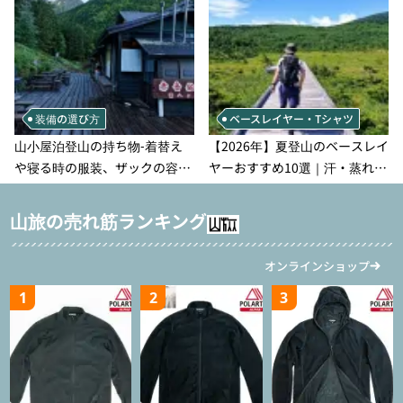
装備の選び方
ベースレイヤー・Tシャツ
山小屋泊登山の持ち物‐着替え
【2026年】夏登山のベースレイ
や寝る時の服装、ザックの容量
ヤーおすすめ10選｜汗・蒸れ・
などを徹底紹介！1泊2日、2泊3
汗冷え対策に効く選び方
日用のリスト付き
山旅の売れ筋ランキング
オンラインショップ
1
2
3