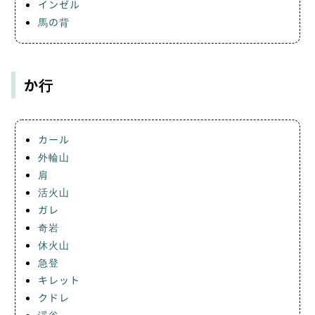
インゼル
馬の背
か行
カール
外輪山
肩
活火山
ガレ
奇岩
休火山
急登
キレット
クドレ
渓谷