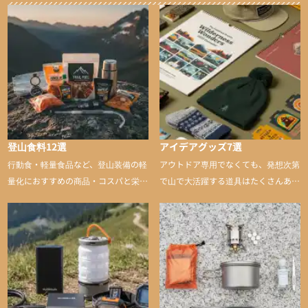
登山食料12選
アイデアグッズ7選
行動食・軽量食品など、登山装備の軽
アウトドア専用でなくても、発想次第
量化におすすめの商品・コスパと栄養
で山で大活躍する道具はたくさんあり
バランスに優れた行動食も紹介
ます。普段は街や家で使うものが、登
山に持ち込むと快適性や安心感をグッ
と引き上げてくれる――そんな意外性
のあるアイテムを紹介