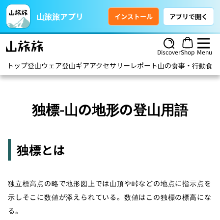
山旅旅アプリ
インストール
アプリで開く
Discover
Shop
Menu
トップ
登山ウェア
登山ギア
アクセサリー
レポート
山の食事・行動食
ハ
独標-山の地形の登山用語
独標とは
独立標高点の略で地形図上では山頂や峠などの地点に指示点を
示しそこに数値が添えられている。数値はこの独標の標高にな
る。