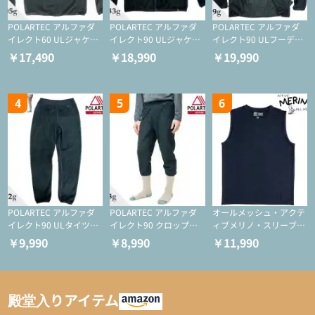
POLARTEC アルファダ
POLARTEC アルファダ
POLARTEC アルファダ
イレクト60 ULジャケッ
イレクト90 ULジャケッ
イレクト90 ULフーディ
ト（登山/ミドルレイヤ
ト（アクティブインサレ
（アクティブインサレー
￥17,490
￥18,990
￥19,990
ー/化繊ジャケット）
ーション/ミドルレイヤ
ション/ミドルレイヤー/
ー/化繊ジャケット）
化繊ジャケット）
4
5
6
POLARTEC アルファダ
POLARTEC アルファダ
オールメッシュ・アクテ
イレクト90 ULタイツ
イレクト90 クロップド
ィブメリノ・スリーブレ
（アクティブインサレー
ULタイツ（アクティブ
ス
￥9,990
￥8,990
￥11,990
ション/テント泊用パジ
インサレーション/テン
ャマ/化繊パンツ/登山用
ト泊用パジャマ/化繊パ
タイツ）
ンツ/スキー用タイツ）
殿堂入りアイテム