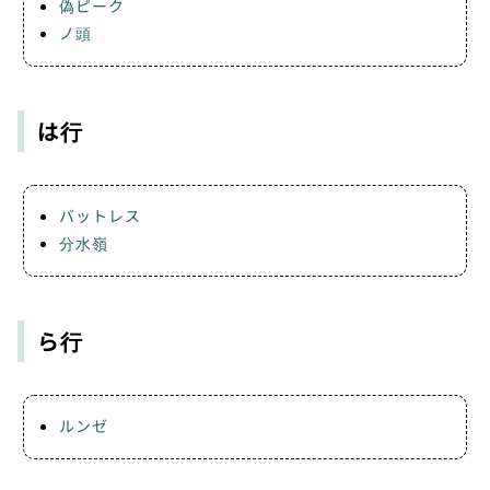
偽ピーク
ノ頭
は行
バットレス
分水嶺
ら行
ルンゼ