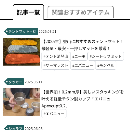
記事一覧
関連おすすめアイテム
テントマット・枕
2025.06.21
【2025年】登山におすすめのテントマット！
最軽量・最安・一押しマットを厳選！
#テント泊登山
#ニーモ
#シートゥサミット
#サーマレスト
#エバニュー
#モンベル
#山旅
クッカー
2025.06.11
【世界初！0.2mm厚】美しいスタッキングを
叶える軽量チタン製カップ「エバニュー
Apexcupt0.2」
#エバニュー
シュラフ
2025.06.08