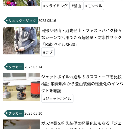
#クライミング
#登山
#モンベル
リュック・ザック
2025.05.16
日帰り登山・縦走登山・ファストハイク様々
なシーンで活用できる超軽量・防水性ザック
「Rab ベイルXP30」
#ラブ
クッカー
2025.05.14
ジェットボイルvs通常のガスストーブを比較
検証-消費燃料から登山装備の軽量化のインパ
クトを確認
#ジェットボイル
クッカー
2025.05.10
ガス消費を抑え装備の軽量化にもなる『ジェ