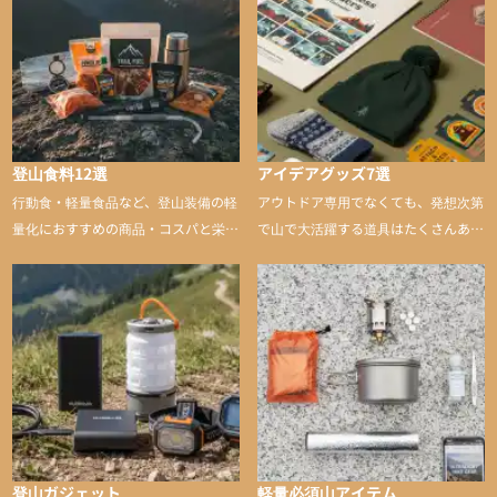
登山食料12選
アイデアグッズ7選
行動食・軽量食品など、登山装備の軽
アウトドア専用でなくても、発想次第
量化におすすめの商品・コスパと栄養
で山で大活躍する道具はたくさんあり
バランスに優れた行動食も紹介
ます。普段は街や家で使うものが、登
山に持ち込むと快適性や安心感をグッ
と引き上げてくれる――そんな意外性
のあるアイテムを紹介
登山ガジェット
軽量必須山アイテム