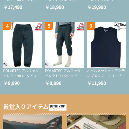
ト（登山/ミドルレイヤ
ト（アクティブインサレ
（アクティブインサレー
￥17,490
￥18,990
￥19,990
ー/化繊ジャケット）
ーション/ミドルレイヤ
ション/ミドルレイヤー/
ー/化繊ジャケット）
化繊ジャケット）
4
5
6
POLARTEC アルファダ
POLARTEC アルファダ
オールメッシュ・アクテ
イレクト90 ULタイツ
イレクト90 クロップド
ィブメリノ・スリーブレ
（アクティブインサレー
ULタイツ（アクティブ
ス
￥9,990
￥8,990
￥11,990
ション/テント泊用パジ
インサレーション/テン
ャマ/化繊パンツ/登山用
ト泊用パジャマ/化繊パ
タイツ）
ンツ/スキー用タイツ）
殿堂入りアイテム