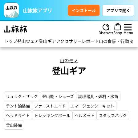
山旅旅アプリ
インストール
アプリで開く
Discover
Shop
Menu
トップ
登山ウェア
登山ギア
アクセサリー
レポート
山の食事・行動食
ハ
山のモノ
登山ギア
リュック・ザック
登山靴・シューズ
調理器具・燃料・水筒
テント泊装備
ファーストエイド
エマージェンシーキット
ヘッドライト
トレッキングポール
ヘルメット
スタッフバッグ
雪山装備