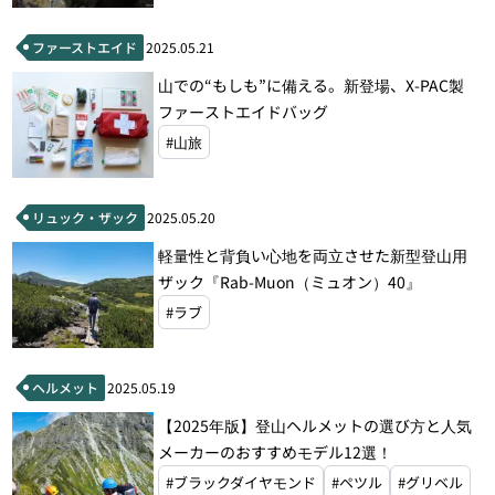
ファーストエイド
2025.05.21
山での“もしも”に備える。新登場、X-PAC製
ファーストエイドバッグ
#山旅
リュック・ザック
2025.05.20
軽量性と背負い心地を両立させた新型登山用
ザック『Rab-Muon（ミュオン）40』
#ラブ
ヘルメット
2025.05.19
【2025年版】登山ヘルメットの選び方と人気
メーカーのおすすめモデル12選！
#ブラックダイヤモンド
#ペツル
#グリベル