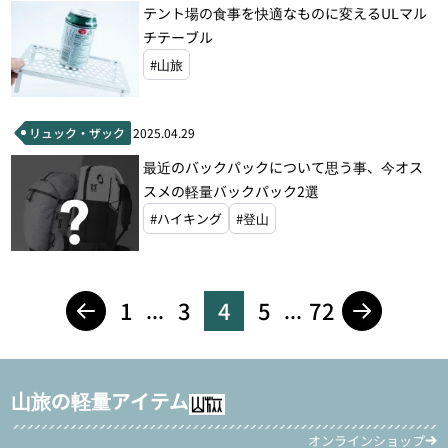
テント場の食事を快適なものに変えるULマル
チテーブル
#山旅
リュック・ザック
2025.04.29
最近のバックパックについて思う事、今オス
スメの軽量バックパック2選
#ハイキング
#登山
1
3
4
5
72
...
...
山旅の軽量アイテム
オンラインショップ