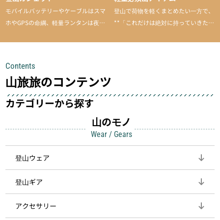
モバイルバッテリーやケーブルはスマ
登山で荷物を軽くまとめたい一方で、
ホやGPSの命綱、軽量ランタンは夜間
**「これだけは絶対に持っていきた
を快適に、登山用時計は標高や気圧を
い」**というアイテムがあります。軽
チェックできる頼れる存在。小さな道
量でありながら使い勝手に優れ、行動
具が、山での体験をぐっと快適に、そ
中も安心感を与えてくれる装備こそ、
Contents
して安全にしてくれます
登山を快適にしてくれる鍵
山旅旅のコンテンツ
カテゴリーから探す
山のモノ
Wear / Gears
登山ウェア
登山ギア
アクセサリー