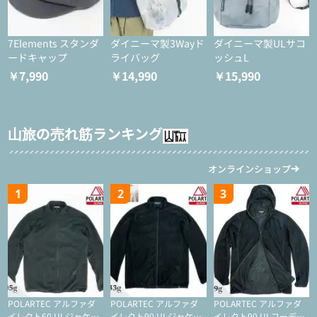
7Elements スタンダ
ダイニーマ製3Wayド
ダイニーマ製ULサコ
ードキャップ
ライバッグ
ッシュL
￥7,990
￥14,990
￥15,990
山旅の売れ筋ランキング
オンラインショップ
1
2
3
POLARTEC アルファダ
POLARTEC アルファダ
POLARTEC アルファダ
イレクト60 ULジャケッ
イレクト90 ULジャケッ
イレクト90 ULフーディ