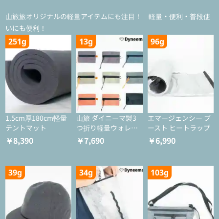
山旅旅オリジナルの軽量アイテムにも注目！ 軽量・便利・普段使
いにも便利！
251g
13g
96g
1.5cm厚180cm軽量
山旅 ダイニーマ製3
エマージェンシー ブ
テントマット
つ折り軽量ウォレッ
ースト ヒートラップ
ト
￥8,390
￥7,690
￥6,990
39g
34g
103g