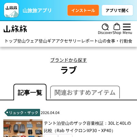
山旅旅アプリ
インストール
アプリで開く
Discover
Shop
Menu
トップ
登山ウェア
登山ギア
アクセサリー
レポート
山の食事・行動食
ハ
ブランドから探す
ラブ
記事一覧
関連おすすめアイテム
リュック・ザック
2026.04.04
テント泊登山のザック容量検証：30Lと40Lの
比較（Rab サイクロンXP30・XP40）