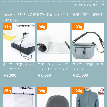
オンラインショップ
山旅旅オリジナルの軽量アイテムにも注目！ 軽量・便利・普段使
いにも便利！
31g
96g
103g
ダイニーマ製3Wayド
エマージェンシー ブ
ダイニーマ製ULサコ
ライバッグ
ースト ヒートラップ
ッシュL
￥7,990
￥6,990
￥15,990
25g
39g
124g