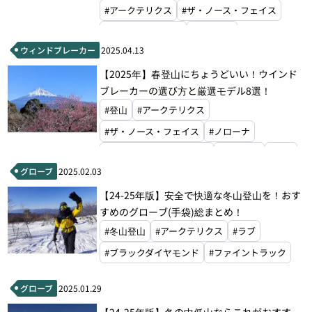
#アークテリクス
#ザ・ノース・フェイス
#ファイントラック
#ノローナ
ウィンドブレーカー
2025.04.13
#マウンテンハードウェア
#オーエムエム
【2025年】春登山にちょうどいい！ウインド
#フォックスファイヤー
#アクシーズクイン
ブレーカーの選び方と厳選モデル8選！
#マイルストーン
#モンベル
#ラブ
#登山
#アークテリクス
#山と道
#山旅
#スキー
#登山
#ザ・ノース・フェイス
#ノローナ
#トレイルランニング
#ファストハイク
#マウンテンハードウェア
#モンベル
#ラブ
グローブ
2025.02.03
【24-25年版】安全で快適な冬山登山を！おす
すめのグローブ(手袋)総まとめ！
#冬山登山
#アークテリクス
#ラブ
#ブラックダイヤモンド
#ファイントラック
グローブ
2025.01.29
【24-25年版】冬の中低山ならこれがおすす