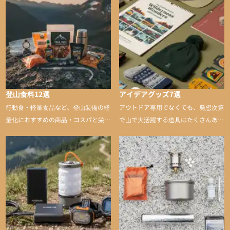
登山食料12選
アイデアグッズ7選
行動食・軽量食品など、登山装備の軽
アウトドア専用でなくても、発想次第
量化におすすめの商品・コスパと栄養
で山で大活躍する道具はたくさんあり
バランスに優れた行動食も紹介
ます。普段は街や家で使うものが、登
山に持ち込むと快適性や安心感をグッ
と引き上げてくれる――そんな意外性
のあるアイテムを紹介