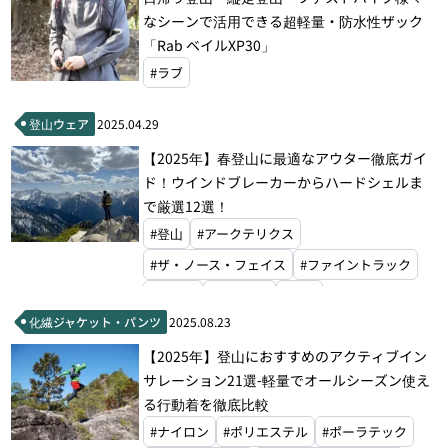
なシーンで活用できる超軽量・防水性ザック
#ファイントラック
「Rab ベイルXP30」
#ラブ
登山ウェア
2025.04.29
【2025年】春登山に最適なアウター徹底ガイ
ド！ウインドブレーカーからハードシェルま
で厳選12選！
#登山
#アークテリクス
#ザ・ノース・フェイス
#ファイントラック
#ナンガ
#モンベル
#ラブ
化繊ジャケット・パンツ
2025.08.23
【2025年】登山におすすめのアクティブイン
サレーション21選‐軽量でオールシーズン使え
る行動着を徹底比較
#ナイロン
#ポリエステル
#ポーラテック