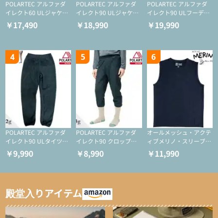
POLARTEC アルファダ
POLARTEC アルファダ
POLARTEC アルファダ
イレクト60 ULジャケッ
イレクト90 ULジャケッ
イレクト90 ULフーディ
ト（登山/ミドルレイヤ
ト（アクティブインサレ
（アクティブインサレー
￥17,490
￥18,990
￥19,990
ー/化繊ジャケット）
ーション/ミドルレイヤ
ション/ミドルレイヤー/
ー/化繊ジャケット）
化繊ジャケット）
4
5
6
POLARTEC アルファダ
POLARTEC アルファダ
オールメッシュ・アクテ
イレクト90 ULタイツ
イレクト90 クロップド
ィブメリノ・スリーブレ
（アクティブインサレー
ULタイツ（アクティブ
ス
￥9,990
￥8,990
￥11,990
ション/テント泊用パジ
インサレーション/テン
ャマ/化繊パンツ/登山用
ト泊用パジャマ/化繊パ
タイツ）
ンツ/スキー用タイツ）
殿堂入りアイテム