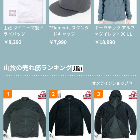
山旅 ダイニーマ製ド
7Elements スタンダ
ポーラテック アルフ
ライバッグ
ードキャップ
ァダイレクト90 ULジ
ャケット
￥8,290
￥7,990
￥18,990
山旅の売れ筋ランキング
オンラインショップ
1
2
3