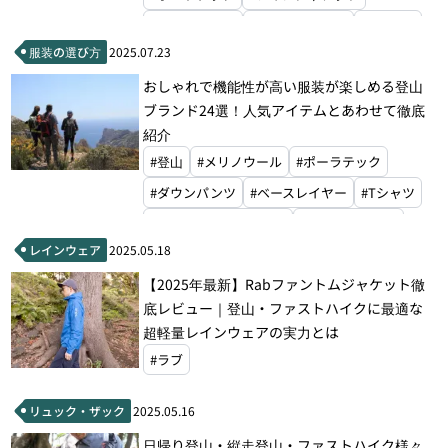
#レインパンツ
#ベースレイヤー
#Tシャツ
服装の選び方
2025.07.23
#ロングスリーブシャツ
#ジップアップシャツ
おしゃれで機能性が高い服装が楽しめる登山
#アークテリクス
#パタゴニア
ブランド24選！人気アイテムとあわせて徹底
#ザ・ノース・フェイス
#ファイントラック
紹介
#アイスブレーカー
#ノローナ
#登山
#メリノウール
#ポーラテック
#マウンテンハードウェア
#モンベル
#ラブ
#ダウンパンツ
#ベースレイヤー
#Tシャツ
#山旅
#ロングスリーブシャツ
#アークテリクス
レインウェア
2025.05.18
#パタゴニア
#フーディニ
【2025年最新】Rabファントムジャケット徹
#ザ・ノース・フェイス
#アイスブレーカー
底レビュー｜登山・ファストハイクに最適な
#ノローナ
#ティートンブロス
超軽量レインウェアの実力とは
#マウンテンハードウェア
#ホグロフス
#ラブ
#アクシーズクイン
#マウンテンイクイップメント
#ナンガ
リュック・ザック
2025.05.16
#アクリマ
#ラブ
#山と道
日帰り登山・縦走登山・ファストハイク様々