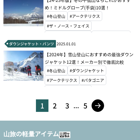
め！ミドルグローブ(手袋)10選！
#冬山登山
#アークテリクス
#ザ・ノース・フェイス
#ブラックダイヤモンド
#ファイントラック
ダウンジャケット・パンツ
2025.01.01
#ラブ
#モンベル
#ホグロフス
【2024年】雪山登山におすすめの最強ダウン
ジャケット12選！メーカー別で徹底比較
#冬山登山
#ダウンジャケット
#アークテリクス
#パタゴニア
#ザ・ノース・フェイス
#マウンテンイクイップメント
#モンベル
1
2
3
5
...
#ラブ
山旅の軽量アイテム