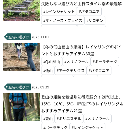
失敗しない選び方と山行スタイル別の最適解
#レインジャケット
#パタゴニア
#ザ・ノース・フェイス
#サロモン
#ファイントラック
#オーエムエム
服装の選び方
2025.11.01
#モンベル
#ラブ
【冬の低山登山の服装】レイヤリングのポイ
ントとおすすめアイテム30選
#冬山登山
#メリノウール
#ポーラテック
#低山
#アークテリクス
#パタゴニア
#スマートウール
#フーディニ
服装の選び方
2025.09.29
#ザ・ノース・フェイス
#ファイントラック
登山の服装を気温別に徹底紹介！20℃以上、
#アイスブレーカー
#モンベル
#ラブ
15℃、10℃、5℃、0℃以下のレイヤリング＆
#山旅
おすすめアイテム21選
#登山
#ポリエステル
#メリノウール
#ポーラテック
#レインジャケット