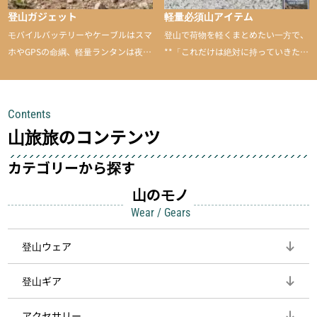
登山ガジェット
軽量必須山アイテム
モバイルバッテリーやケーブルはスマ
登山で荷物を軽くまとめたい一方で、
ホやGPSの命綱、軽量ランタンは夜間
**「これだけは絶対に持っていきた
を快適に、登山用時計は標高や気圧を
い」**というアイテムがあります。軽
チェックできる頼れる存在。小さな道
量でありながら使い勝手に優れ、行動
具が、山での体験をぐっと快適に、そ
中も安心感を与えてくれる装備こそ、
Contents
して安全にしてくれます
登山を快適にしてくれる鍵
山旅旅のコンテンツ
カテゴリーから探す
山のモノ
Wear / Gears
登山ウェア
登山ギア
アクセサリー