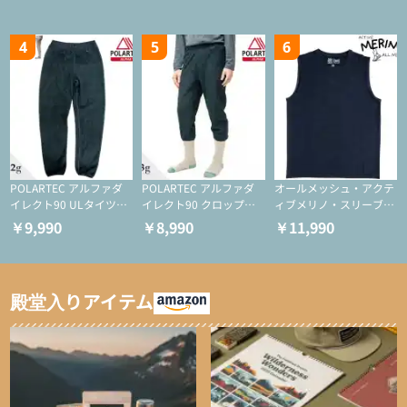
ー/化繊ジャケット）
化繊ジャケット）
4
5
6
POLARTEC アルファダ
POLARTEC アルファダ
オールメッシュ・アクテ
イレクト90 ULタイツ
イレクト90 クロップド
ィブメリノ・スリーブレ
（アクティブインサレー
ULタイツ（アクティブ
ス
￥9,990
￥8,990
￥11,990
ション/テント泊用パジ
インサレーション/テン
ャマ/化繊パンツ/登山用
ト泊用パジャマ/化繊パ
タイツ）
ンツ/スキー用タイツ）
殿堂入りアイテム