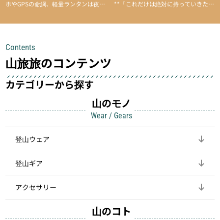
ホやGPSの命綱、軽量ランタンは夜間
**「これだけは絶対に持っていきた
を快適に、登山用時計は標高や気圧を
い」**というアイテムがあります。軽
チェックできる頼れる存在。小さな道
量でありながら使い勝手に優れ、行動
具が、山での体験をぐっと快適に、そ
中も安心感を与えてくれる装備こそ、
Contents
して安全にしてくれます
登山を快適にしてくれる鍵
山旅旅のコンテンツ
カテゴリーから探す
山のモノ
Wear / Gears
登山ウェア
登山ギア
アクセサリー
山のコト