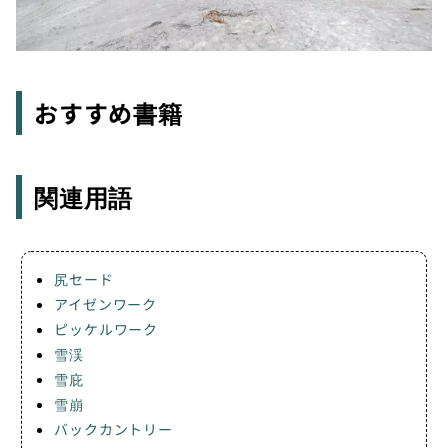
おすすめ書籍
関連用語
尻セード
アイゼンワーク
ピッケルワーク
雪渓
雪庇
雪崩
バックカントリー