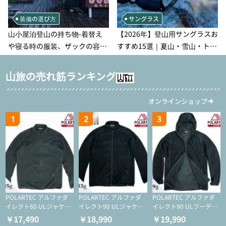
装備の選び方
サングラス
山小屋泊登山の持ち物‐着替え
【2026年】登山用サングラスお
や寝る時の服装、ザックの容量
すすめ15選｜夏山・雪山・トレ
などを徹底紹介！1泊2日、2泊3
ラン別、シーンで選ぶ失敗しな
日用のリスト付き
い一本
山旅の売れ筋ランキング
オンラインショップ
1
2
3
POLARTEC アルファダ
POLARTEC アルファダ
POLARTEC アルファダ
イレクト60 ULジャケッ
イレクト90 ULジャケッ
イレクト90 ULフーディ
ト（登山/ミドルレイヤ
ト（アクティブインサレ
（アクティブインサレー
￥17,490
￥18,990
￥19,990
ー/化繊ジャケット）
ーション/ミドルレイヤ
ション/ミドルレイヤー/