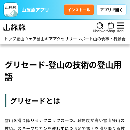
山旅旅アプリ
インストール
アプリで開く
Discover
Shop
Menu
トップ
登山ウェア
登山ギア
アクセサリー
レポート
山の食事・行動食
ハ
グリセード-登山の技術の登山用
語
グリセードとは
雪山を滑り降りるテクニックの一つ。難易度が高い雪山登山の
技術。スキーやワカンを使わずにつぼ足で雪面を滑り降りる技