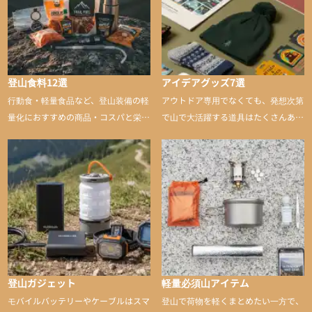
登山食料12選
アイデアグッズ7選
行動食・軽量食品など、登山装備の軽
アウトドア専用でなくても、発想次第
量化におすすめの商品・コスパと栄養
で山で大活躍する道具はたくさんあり
バランスに優れた行動食も紹介
ます。普段は街や家で使うものが、登
山に持ち込むと快適性や安心感をグッ
と引き上げてくれる――そんな意外性
のあるアイテムを紹介
登山ガジェット
軽量必須山アイテム
モバイルバッテリーやケーブルはスマ
登山で荷物を軽くまとめたい一方で、