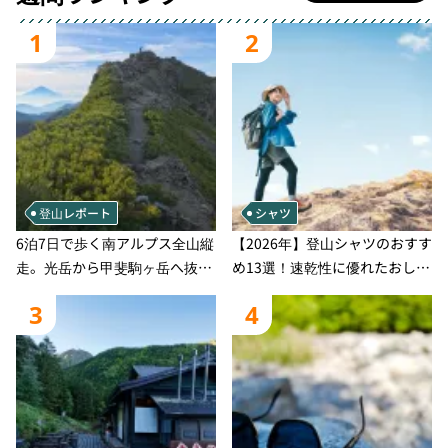
1
2
登山レポート
シャツ
6泊7日で歩く南アルプス全山縦
【2026年】登山シャツのおすす
走。光岳から甲斐駒ヶ岳へ抜け
め13選！速乾性に優れたおしゃ
る登山の記録
れなモデルを徹底紹介！
3
4