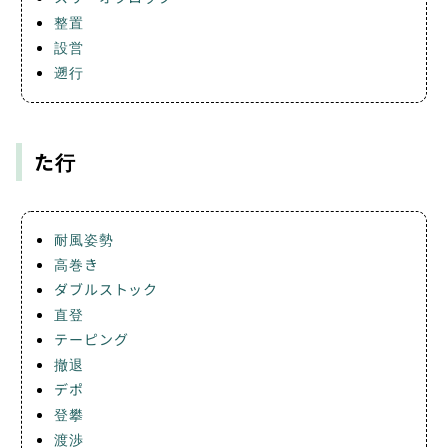
整置
設営
遡行
た行
耐風姿勢
高巻き
ダブルストック
直登
テーピング
撤退
デポ
登攀
渡渉