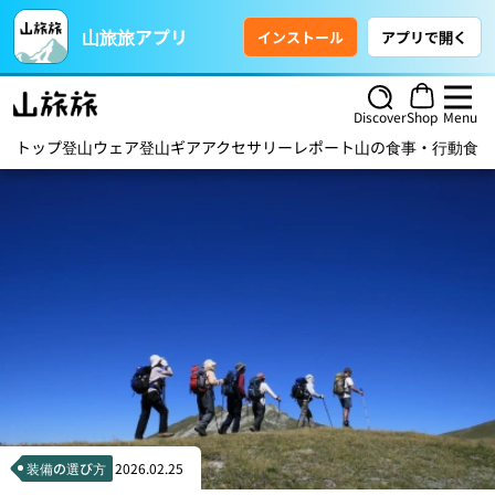
山旅旅アプリ
インストール
アプリで開く
Discover
Shop
Menu
トップ
登山ウェア
登山ギア
アクセサリー
レポート
山の食事・行動食
ハ
装備の選び方
2026.02.25