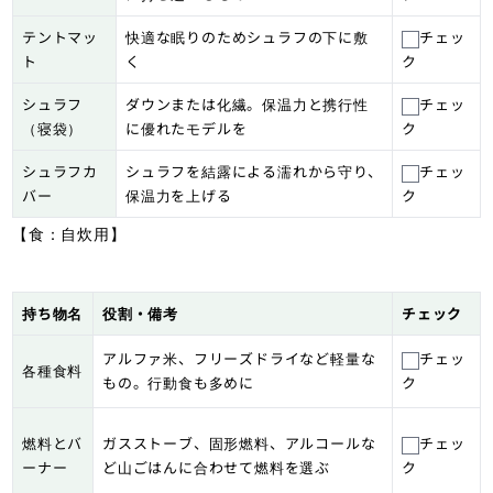
テントマッ
快適な眠りのためシュラフの下に敷
チェッ
ト
く
ク
シュラフ
ダウンまたは化繊。保温力と携行性
チェッ
（寝袋）
に優れたモデルを
ク
シュラフカ
シュラフを結露による濡れから守り、
チェッ
バー
保温力を上げる
ク
【食：自炊用】
持ち物名
役割・備考
チェック
アルファ米、フリーズドライなど軽量な
チェッ
各種食料
もの。行動食も多めに
ク
燃料とバ
ガスストーブ、固形燃料、アルコールな
チェッ
ーナー
ど山ごはんに合わせて燃料を選ぶ
ク