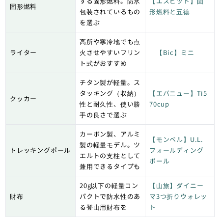
する固形燃料。防水
【エスビット】固
固形燃料
包装されているもの
形燃料と五徳
を選ぶ
高所や寒冷地でも点
ライター
火させやすいフリン
【Bic】ミニ
ト式がおすすめ
チタン製が軽量。ス
タッキング（収納）
【エバニュー】Ti5
クッカー
性と耐久性、使い勝
70cup
手の良さで選ぶ
カーボン製、アルミ
【モンベル】U.L.
製の軽量モデル。ツ
トレッキングポール
フォールディング
エルトの支柱として
ポール
兼用できるタイプも
20g以下の軽量コン
【山旅】ダイニー
財布
パクトで防水性のあ
マ3つ折りウォレッ
る登山用財布を
ト