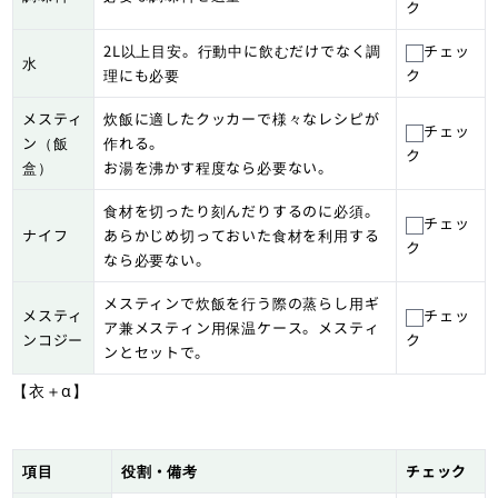
ク
2L以上目安。行動中に飲むだけでなく調
チェッ
水
理にも必要
ク
メスティ
炊飯に適したクッカーで様々なレシピが
チェッ
ン（飯
作れる。
ク
盒）
お湯を沸かす程度なら必要ない。
食材を切ったり刻んだりするのに必須。
チェッ
ナイフ
あらかじめ切っておいた食材を利用する
ク
なら必要ない。
メスティンで炊飯を行う際の蒸らし用ギ
メスティ
チェッ
ア兼メスティン用保温ケース。メスティ
ンコジー
ク
ンとセットで。
【衣＋α】
項目
役割・備考
チェック