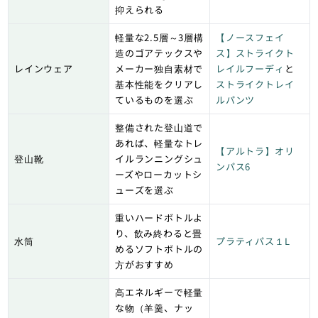
抑えられる
軽量な2.5層～3層構
【ノースフェイ
造のゴアテックスや
ス】ストライクト
レインウェア
メーカー独自素材で
レイルフーディ
と
基本性能をクリアし
ストライクトレイ
ているものを選ぶ
ルパンツ
整備された登山道で
あれば、軽量なトレ
【アルトラ】オリ
登山靴
イルランニングシュ
ンパス6
ーズやローカットシ
ューズを選ぶ
重いハードボトルよ
り、飲み終わると畳
水筒
プラティパス１L
めるソフトボトルの
方がおすすめ
高エネルギーで軽量
な物（羊羹、ナッ