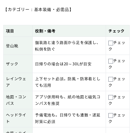
【カテゴリー：基本装備・必需品】
項目
役割・備考
チェック
舗装路と違う路面から足を保護し、
チェッ
登山靴
転倒を防ぐ
ク
チェッ
ザック
日帰りの場合は20～30Lが目安
ク
レインウェ
上下セット必須。防風・防寒着とし
チェッ
ア
ても活用
ク
地図・コン
アプリ併用時も、紙の地図と磁気コ
チェッ
パス
ンパスを推奨
ク
ヘッドライ
予備電池も。日帰りでも遭難・遅延
チェッ
ト
対策に必須
ク
水筒・ハイ