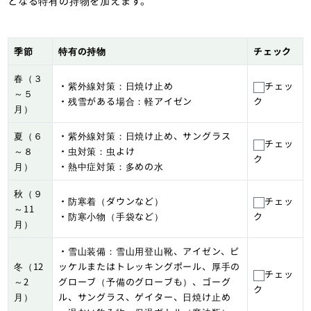
となる特有の持物を加えます。
季節
特有の持物
チェック
春（３
・紫外線対策：日焼け止め
チェッ
～５
・残雪がある場合：軽アイゼン
ク
月）
夏（６
・紫外線対策：日焼け止め、サングラス
チェッ
～８
・虫対策：虫よけ
ク
月）
・熱中症対策：多めの水
秋（９
・防寒着（ダウンなど）
チェッ
～11
・防寒小物（手袋など）
ク
月）
・雪山装備：雪山用登山靴、アイゼン、ピ
冬（12
ッケルまたはトレッキングポール、厚手の
チェッ
～2
グローブ（予備のグローブも）、ゴーグ
ク
月）
ル、サングラス、ゲイター、日焼け止め