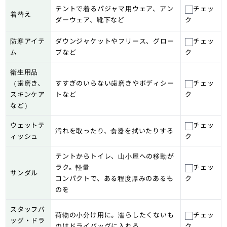
テントで着るパジャマ用ウェア、アン
チェッ
着替え
ダーウェア、靴下など
ク
防寒アイテ
ダウンジャケットやフリース、グロー
チェッ
ム
ブなど
ク
衛生用品
（歯磨き、
すすぎのいらない歯磨きやボディシー
チェッ
スキンケア
トなど
ク
など）
ウェットテ
チェッ
汚れを取ったり、食器を拭いたりする
ィッシュ
ク
テントからトイレ、山小屋への移動が
ラク。軽量
チェッ
サンダル
コンパクトで、ある程度厚みのあるも
ク
のを
スタッフバ
荷物の小分け用に。濡らしたくないも
チェッ
ッグ・ドラ
のはドライバッグに入れる
ク