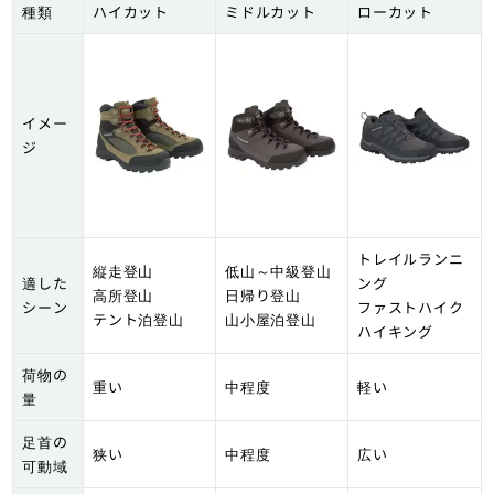
種類
ハイカット
ミドルカット
ローカット
イメー
ジ
トレイルランニ
縦走登山
低山～中級登山
適した
ング
高所登山
日帰り登山
シーン
ファストハイク
テント泊登山
山小屋泊登山
ハイキング
荷物の
重い
中程度
軽い
量
足首の
狭い
中程度
広い
可動域