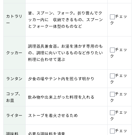
箸、スプーン、フォーク。折り畳んでク
カトラリ
チェッ
ッカー内に 収納できるもの、スプーン
ー
ク
とフォーク一体型のものなど
調理器具兼食器。お湯を沸かす専用のも
チェッ
クッカー
の、調理に向いているものなど作りたい
ク
料理に合わせて選ぶ
チェッ
ランタン
夕食の場やテント内を照らす明かり
ク
コップ、
チェッ
飲み物や出来上がった料理を入れる
お皿
ク
チェッ
ライター
ストーブを着火させるため
ク
チェッ
調味料
必要な調味料を適量