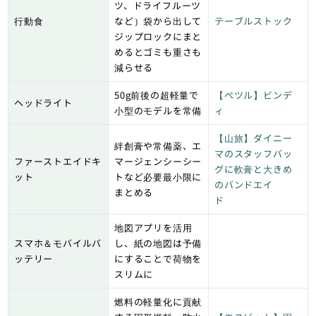
ツ、ドライフルーツ
行動食
など）袋から出して
テーブルストック
ジップロックにまと
めるとゴミも重さも
減らせる
50g前後の超軽量で
【ぺツル】ビンデ
ヘッドライト
小型のモデルを常備
ィ
【山旅】ダイニー
絆創膏や常備薬、エ
マのスタッフバッ
ファーストエイドキ
マージェンシーシー
グに軟膏と大きめ
ット
トなど必要最小限に
のバンドエイ
まとめる
ド
地図アプリを活用
スマホ＆モバイルバ
し、紙の地図は予備
ッテリー
にすることで荷物を
スリムに
燃料の軽量化に貢献