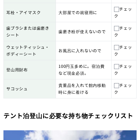
チェッ
耳栓・アイマスク
大部屋での就寝用に
ク
歯ブラシまたは歯磨き
チェッ
歯磨き粉が使えないので
シート
ク
ウェットティッシュ・
チェッ
お風呂に入れないので
ボディーシート
ク
100円玉多めに。宿泊費
チェッ
登山用財布
など現金必須。
ク
貴重品を入れて館内移動
チェッ
サコッシュ
時に身に着ける
ク
テント泊登山に必要な持ち物チェックリスト