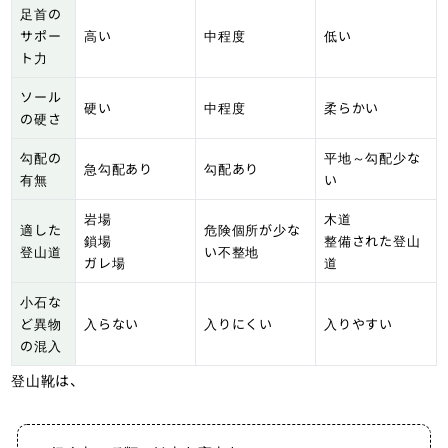
足首の
サポー
高い
中程度
低い
ト力
ソール
硬い
中程度
柔らかい
の硬さ
勾配の
平地～勾配少な
急勾配あり
勾配あり
有無
い
岩場
木道
適した
危険個所が少な
鎖場
整備された登山
登山道
い不整地
ガレ場
道
小石な
ど異物
入らない
入りにくい
入りやすい
の混入
登山靴は、