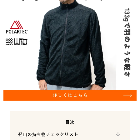
テント泊で最低限必要な持ち物リスト
（【住】宿泊用）
テント
グランドシート
【基本】無雪期・日帰り登山の持ち物チェッ
ペグ
クリスト
目次
登山に必ず持っていくべき「必需品」リスト
「山小屋泊」に必要なプラスアルファの持
吸水シート
【季節別】付け加える持ち物チェックリスト
ち物リスト
登山の持ち物チェックリスト
「エマージェンシーと便利グッズ」のリスト
地図・コンパス（またはGPSアプリ）
枕