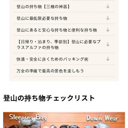
登山靴
選び方のポイント
山小屋泊登山に必要な持ち物チェックリスト
インナーシーツ
一口メモ
登山の持ち物【三種の神器】
救急セット（ファーストエイドキット）
選び方のポイント
ヘッドライト（予備電池も）
テントマット
ザック（バックパック）
一口メモ
選び方のポイント
テント泊登山に必要な持ち物チェックリスト
耳栓
登山に最低限必要な持ち物
日焼け止め・リップ
一口メモ
選び方のポイント
サングラス【夏・冬】
水筒・ハイドレーション
一口メモ
選び方のポイント
シュラフ（寝袋）
レインウェア
一口メモ
選び方のポイント
軽量化を優先したアイテムリスト
アイマスク
登山にあると安心な持ち物と便利な持ち物
ゴミ袋
泊まり登山【山小屋泊】の持ち物
一口メモ
ゴーグル【冬】
行動食（エナジーバー、チョコレートな
一口メモ
シュラフカバー
一口メモ
一口メモ
ど）
選び方のポイント
ボディシート
【日帰り・泊まり、季節別】登山に必要なプ
タオル・手ぬぐい
泊まり登山【テント泊】の持ち物
選び方のポイント
①重いものは上・背中側に
アイゼン・軽アイゼン・チェーンスパイク
テント泊で最低限必要な持ち物リスト
ラスアルファの持ち物
【春・冬】
健康保険証・現金
一口メモ
（【食】自炊用）
トレッキングポール
【季節別（春夏秋冬）】追加すべき特有の
一口メモ
選び方のポイント
②中軽量のものは下・外側に
快適・安全に歩くためのパッキング術
持ち物
ピッケルまたはトレッキングポール【冬】
スマートフォン・モバイルバッテリー
ウェットティッシュ
各種食料・行動食
ザックカバー
一口メモ
選び方のポイント
③すぐ使うもの、使用頻度の高いものはザッ
万全の準備で最高の景色を楽しもう
【日帰り登山】 軽量化を優先したアイテム
クのトップ・雨蓋、ポケット、体の前面に
ゲイター（スパッツ）【冬・通年】
登山用財布
燃料とバーナー
リスト
軽量化を優先したアイテムリスト
エマージェンシーシート
一口メモ
選び方のポイント
手袋・厚手グローブ【秋・冬】
サコッシュ
カトラリー
軽量化のコツ
一口メモ
登山の持ち物チェックリスト
保温ボトル（魔法瓶）【冬】
クッカー
虫よけ【夏】
ランタン
コップ、お皿