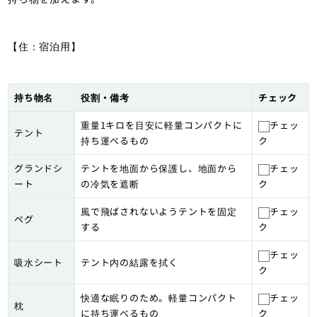
【
住：宿泊用
】
持ち物名
役割・備考
チェック
重量1キロを目安に軽量コンパクトに
チェッ
テント
持ち運べるもの
ク
グランドシ
テントを地面から保護し、地面から
チェッ
ート
の冷気を遮断
ク
風で飛ばされないようテントを固定
チェッ
ペグ
する
ク
チェッ
吸水シート
テント内の結露を拭く
ク
快適な眠りのため。軽量コンパクト
チェッ
枕
に持ち運べるもの
ク